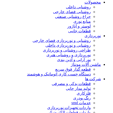
حصولات
روشنایی داخلی
روشنایی فضای خارجی
چراغ روشنایی صنعتی
منابع نوری
لوستر و آباژور
قطعات جانبی
ورپردازی
روشنایی و نورپردازی فضای خارجی
روشنایی و نورپردازی داخلی
طراحی روشنایی و نورپردازی
نورپردازی و روشنایی هنری
نور آرایی و آذین بندی
اشین آلات مونتاژ
قطعه گذار فوق سریع
دستگاه چسب کاری اتوماتیک و هوشمند
رکت ها
قطعات یدکی و مصرفی
تولید مدار چاپی
فلزکاری
رنگ پودری
خدمات smd
واردات تجهیزات نورپردازی
واردات قطعات الکترونیکی