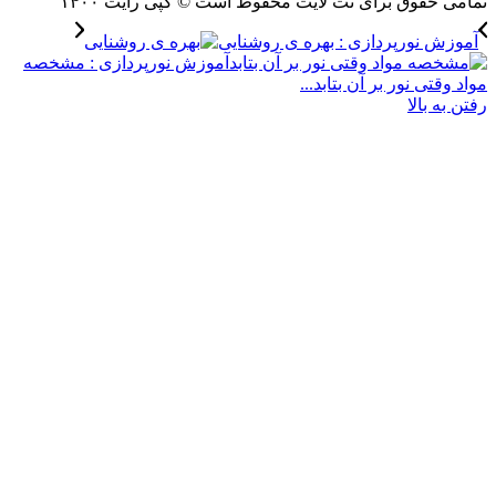
حقوق برای نت لایت محفوظ است © کپی رایت ۱۴۰۰
 نورپردازی : بهره ی روشنایی
آموزش نورپردازی : مشخصه
تی نور بر آن بتابد...
 بالا