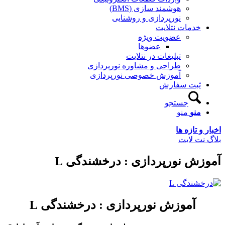
هوشمند سازی (BMS)
نورپردازی و روشنایی
دمات نتلایت
عضویت ویژه
عضوها
تبلیغات در نتلایت
طراحی و مشاوره نورپردازی
آموزش خصوصی نورپردازی
بت سفارش
جستجو
نو
منو
 تازه ها
ت لایت
ش نورپردازی : درخشندگی L
آموزش نورپردازی : درخشندگی L