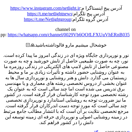
س پیج اینستاگرا م:
https://www.instagram.com/netlight.ir
آدرس پیج تلگرام:
https://t.me/netlightnews
آدرس گروه تلگرام:
https://t.me/Netlightgroup
channel on
WhatsApp:
https://whatsapp.com/channel/0029Vb6OOfLFXUuVhE
خوشحال میشیم مارو فالو‌داشته‌باشید🙏🏻
نورپردازی جایگاه ویژه ای در زندگی امروز ما پیدا کرده است.
چه به صورت طبیعیی حاصل از تابش خورشید و چه به صورت
ی حاصل از تابش لامپ های الکتریکی در زندگی روزمره ما
نوان روشنایی حضور داشته و تأثیرات زیادی بر ما و محیط
ان می گذارد. دانش و هنر روشنایی و نورپردازی سال ها به
 بخشی از دروس تخصصی رشته های معماری و یا مهندسی
تدریس می شده است اما چند سالی است که به عنوان یک
تخصصی مورد توجه کارشناسان قرار گرفته است. در کشور
ز ضرورت توجه به روشنایی استاندارد و نورپردازی تخصصی
الی است که مورد توجه دست اندرکاران قرار گرفته است.
خصصی نتلایت بر آن است که با انتشار مطالب جامع مرتبط
ینه روشنایی اصولی و نورپردازی حرفه ای زمینه توسعه این
دانش را در کشور فراهم کند.