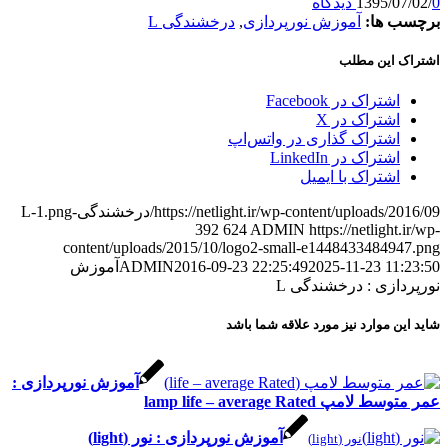
1395/
ها:
آموزش نورپردازی
,
درخشندگی L
این مطلب
شتراک در Facebook
شتراک در X
شتراک گذاری در واتس‌اپ
شتراک در LinkedIn
شتراک با ایمیل
https://netlight.ir/wp-content/uploa/درخشندگی-L-1.png
392
624
ADMIN
https://netligh
content/uploads/2015/10/logo2-small-e1448433484
2025-11-23 1
2016-09-23 22:25:49
ADMIN
آموزش
ازی : درخشندگی L
 موارد نیز مورد علاقه شما باشد
آموزش نورپردازی :
 lamp life – average Rated
آموزش نورپردازی : نور (light)
نور (light)