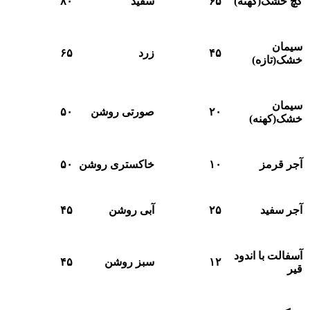
ک(کهنه)
۶۵
سفید
۸۰
۴۵
زرد
۶۵
ازه)
۲۰
صورتی روشن
۵۰
هنه)
مز
۱۰
خاکستری روشن
۵۰
ید
۲۵
آبی روشن
۴۵
 با اندود
۱۲
سبز روشن
۴۵