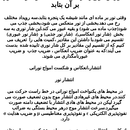
بر آن بتابد
ور بر ماده ای مانند شیشه یک پنجره بتابد،سه رویداد مختلف
 می دهد.بخشی از نور منعکس می شود،بخشی جذب می
ب ماده می شود) و بقیه عبور می کند.این شار نوری به سه
(شار نور انعکاسی)، (شار نور جذبی) و (شار نور عبوری)
م می شود.با داشتن این مقادیر ،کمیت هایی را تعریف می
که از تقسیم این مقادیر بر کل شار نوری تابیده شده بدست
آیند:که به عنوان ضریب انعکاس ، ضریب جذب و ضریب
عبورنامگذاری می شوند.
انتشار،انعکاس و شکست امواج نورانی
انتشار نور
حیط های یکنواخت امواج نورانی در خط راست حرکت می
در محیط های غیرهادی انتشار موج بدون تضعیف صورت می
د لیکن در محیط های هادی انتشار با تضعیف دامنه صورت
گیرد.سرعت انتشار موج درهر محیط بستگی به ضرائب
نفوذپذیری الکتریکی ε و نفوذپذیری مغناطیسی µ و ضریب هدایت σ
دارد.