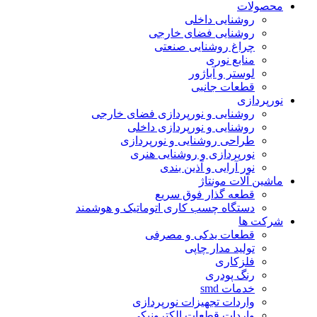
حصولات
روشنایی داخلی
روشنایی فضای خارجی
چراغ روشنایی صنعتی
منابع نوری
لوستر و آباژور
قطعات جانبی
ورپردازی
روشنایی و نورپردازی فضای خارجی
روشنایی و نورپردازی داخلی
طراحی روشنایی و نورپردازی
نورپردازی و روشنایی هنری
نور آرایی و آذین بندی
اشین آلات مونتاژ
قطعه گذار فوق سریع
دستگاه چسب کاری اتوماتیک و هوشمند
رکت ها
قطعات یدکی و مصرفی
تولید مدار چاپی
فلزکاری
رنگ پودری
خدمات smd
واردات تجهیزات نورپردازی
واردات قطعات الکترونیکی