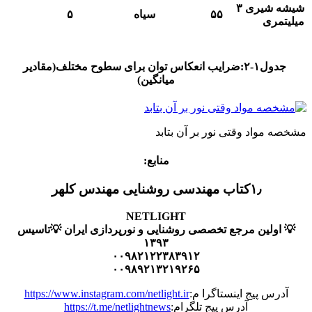
شیشه شیری ۳
۵۵
سیاه
۵
ری
جدول۱-۲:ضرایب انعکاس توان برای سطوح مختلف(مقادیر
میانگین)
مواد وقتی نور بر آن بتابد
منابع:
۱٫کتاب مهندسی روشنایی مهندس کلهر
NETLIGHT
ولین مرجع تخصصی روشنایی و نورپردازی ایران 💡تاسیس
۱۳۹۳
۰۰۹۸۲۱۲۲۳۸۳۹۱۲
۰۰۹۸۹۲۱۳۲۱۹۲۶۵
س پیج اینستاگرا م:
https://www.instagram.com/netlight.ir
آدرس پیج تلگرام:
https://t.me/netlightnews