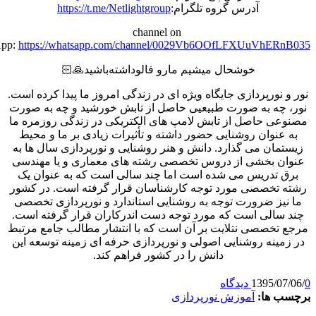
آدرس گروه تلگرام:
https://t.me/Netlightgroup
channel on
WhatsApp:
https://whatsapp.com/channel/0029Vb6OOfLFXUuVhE
خوشحال میشیم مارو فالو‌داشته‌باشید🙏🏻
نورپردازی جایگاه ویژه ای در زندگی امروز ما پیدا کرده است.
چه به صورت طبیعیی حاصل از تابش خورشید و چه به صورت
ی حاصل از تابش لامپ های الکتریکی در زندگی روزمره ما
نوان روشنایی حضور داشته و تأثیرات زیادی بر ما و محیط
ان می گذارد. دانش و هنر روشنایی و نورپردازی سال ها به
 بخشی از دروس تخصصی رشته های معماری و یا مهندسی
تدریس می شده است اما چند سالی است که به عنوان یک
تخصصی مورد توجه کارشناسان قرار گرفته است. در کشور
ز ضرورت توجه به روشنایی استاندارد و نورپردازی تخصصی
الی است که مورد توجه دست اندرکاران قرار گرفته است.
خصصی نتلایت بر آن است که با انتشار مطالب جامع مرتبط
ینه روشنایی اصولی و نورپردازی حرفه ای زمینه توسعه این
دانش را در کشور فراهم کند.
1395/
ها:
آموزش نورپردازی