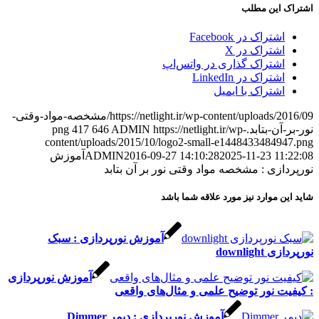
این مطلب
شتراک در Facebook
شتراک در X
شتراک گذاری در واتس‌اپ
شتراک در LinkedIn
شتراک با ایمیل
https://netlight.ir/wp-content/uploads/2016/09/مشخصه-مواد-وقتی-
-بتابد.png
https://netlight.ir/wp-
ADMIN
646
417
content/uploads/2015/10/logo2-small-e1448433484
2025-11-23 1
2016-09-27 14:10:28
ADMIN
آموزش
زی : مشخصه مواد وقتی نور بر آن بتابد
 موارد نیز مورد علاقه شما باشد
آموزش نورپردازی : سبک
downlig
آموزش نورپردازی
ت نور توضیح علمی و مثال‌های واقعی
آموزش نورپردازی : دیمر Dimmer