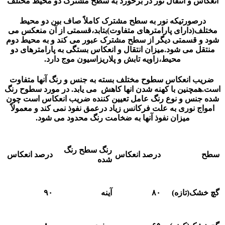
س و انتقال نور در برخورد به سطح مشترک دو محیط مختلف
صورتیکه نور به سطح مشترک کاملاً صاف بین دو محیط
(دارای پارامترهای متفاوت)بتابد،قسمتی از آن منعکس می
 قسمتی دیگر از سطح مشترک عبور می کند و به محیط دوم
 می شود.میزان انتقال و انعکاس بستگی به پارامترهای دو
محیط،زاویه تابش و پلاریزاسیون موج دارد.
 انعکاس سطوح مختلف بسته به جنس و رنگ آنها متفاوت
چنین با کهنه شدن انها کاهش می یابد. در مورد سطوح رنگ
نس و نوع رنگ عامل تعیین کننده ضریب انعکاس است چون
 نوری به علت فرکانس زیاد درعمق نفوذ نمی کند و معمولاً
میزان نفوذ آنها به ضخامت رنگ محدود می شود.
رنگ سطح رنگ
درصد انعکاس
درصد انعکاس
شده
ک(تازه)
۸۰
آینه
۹۰