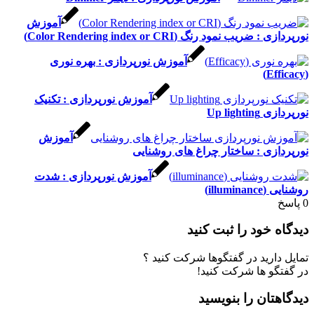
آموزش
ریب نمود رنگ (Color Rendering index or CRI)
آموزش نورپردازی : بهره نوری
آموزش نورپردازی : تکنیک
Up light
آموزش
ازی : ساختار چراغ های روشنایی
آموزش نورپردازی : شدت
illumi)
 خود را ثبت کنید
ارید در گفتگوها شرکت کنید ؟
گو ها شرکت کنید!
تان را بنویسید