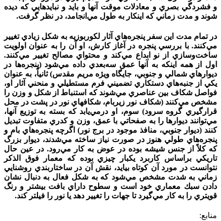
و فشردگي بصري و معادلات موقت آنها و بايد و نبايدهايي كه ديده
شوند و مدت زماني كه اينكار به طول مي‌انجامد، در نظر گرفت.
در تمام مدت اين سفر پنجره‌هاي آثار لکوربوزیه به شكل زيادي تغيير
مي‌كنند. با بررسي پنجره در آغاز كارش، او آن را به عنوان اولويت
ساخت‌وسازي از نو ابداع مي‌كند و محتواي مصالح تغيير مي‌كنند.
اول از همه اينكه به آنها عمق سه‌بعدي داده مي‌شود (پنجره‌ها در
ديوارهاي شمالي و جنوبي، جايگاه ويژه مريم مقدس) ثانياً، به عنوان
يكي از جنبه‌هاي دستكاري تضميني فرم مستطيلي و منحني آثار او،
فواصل شكاف بين عناصري مي‌‌شوند كه استنباط از شكل و وزن را
مشخص مي‌كنند (شكاف نور زيربام، شكافهاي نور در پشت در محل
قرارگيري گروه سرود) سوم، او درمي‌يابد كه بسته به توزيع آنها،
مي‌توانند ديوارها را به صفحاتي با عمق، وزن و كدري متفاوت تبديل
كنند (ديوار جنوبي، منافذ موجود در برج نور) اگرچه پنجره‌هاي بام و
پنجره‌هاي طولي هنوز در صورت نياز ساخته مي‌شدند، ديوار بزرگ
كه كلاً از جنس شيشه بوده در عوض به كار مي‌رود. در عين حال
تاريكي براساس كاربرد يكبار چيزي بوده كه معمار فوق الذکر
نتوانست در مورد آن كوتاه بيايد، نقش آن در ساختاربندي روشنايي
زماني به شدت مشخص مي‌شود كه به شكل فعال به دنبال نشان
دادن سبك معماري خود است و سطوح داراي بافت بيشتر و رنگ
قويتري را به كار مي‌گيرد تا جهات را تغيير دهد يا نور را فيلتر كند.
منابع: