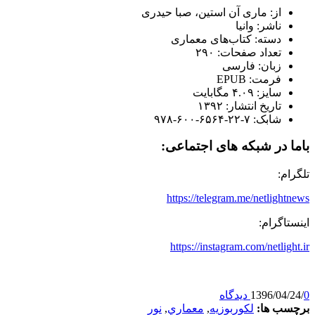
از: ماری آن استین، صبا حیدری
ناشر: وانیا
دسته: کتاب‌های معماری
تعداد صفحات: ۲۹۰
زبان: فارسی
فرمت: EPUB
سایز: ۴.۰۹ مگابایت
تاریخ انتشار: ۱۳۹۲
شابک:
۹۷۸-۶۰۰-۶۵۶۴-۲۲-۷
باما در شبکه های اجتماعی:
تلگرام:
https://telegram.me/netlightnews
اینستاگرام:
https://instagram.com/netlight.ir
0 دیدگاه
/
1396/04/24
برچسب ها:
لکوربوزیه
,
معماري
,
نور