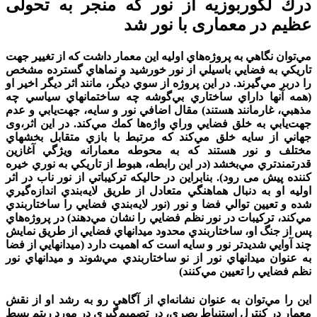
درك لکوربوزیه از نور که منجر به تحولی
عظیم در معماری با نور شد
مي‌توان نگاهي به پروژه‌هاي اوليه این معمار داشت كه از تغيير جهت
تاريكي به فضايي باسيلي از نور خورشيد و نماهاي گسترده مشخص
را دربر مي‌گيرند. در اين پروژه از سوي ديگر، مانند اثر ديگر اخير او
(همه آنها داراي ساختاري بي‌گوشه چه ساختمانهاي سياسي چه
مذهبي، غارمانند هستند) مقال اضافي نور و سايه، جهت‌يابي و عدم
جهت‌يابي به خلق فضايي وراي واژه‌ها كمك مي‌كند. در اين اثر،وی
جهاني از سايه خلق مي‌كند كه مرتبط با بازي متقابل بخشهاي
مختلف و نور هستند كه به محوطه معمارانه ويژگي آغازين
قدرتمندتري مي‌بخشد (در اين رابطه، هبوط از تاريكي به نوري خيره
كننده پیش می رود). بنابراين در حاليكه تركيباتي از نور ناب در اثر
اوليه او به دنبال هماهنگي متعادل از طريق لايه‌بندي اندازه‌گيري
شده و تعيين توالي فضا و نور (نور لايه‌بندي فضايي را ساختاربندي
مي‌كند، تركيبات در نور نظم فضايي را نشان مي‌دهند) در پروژه‌هاي
پس از جنگ او، ساختاربندي محدود ميدانهاي فضايي از طريق نمايش
چند آوايي شديدتر نور و سايه است كه اهميت دارد (ميدانهايي از فضا
به عنوان ميدانهاي نور از نو ساختاربندي مي‌شوند و ميدانهاي نور
نظم فضايي را تعيين مي‌كنند)
اين را مي‌توان به عنوان نشانه‌اي از آگاهي رو به رشد او از نقش
معمار در كنترل استنباط بصري، در تصميم‌گيري در مورد ريتم بسط