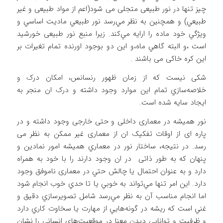
چیز تنها در نور طبیعی متجلی می شود(اعم از مواد طبیعی و غیر
طبيعي) و همچنين به نظر مي‌رسد نور طبيعي ماديت اساسي و
ويژگي خود ماده را ارايه مي‌كند. زيرا منبع نور طبيعی خورشيد
است ،و البته گاهي ماه،و این دو بوجود اورنده تمام تغیرات بر
این کره خاکی می باشند .
شکی نیست که از زمان ظهور رنسانس، امكان درک و
خلاصه‌سازي تمام اين موارد وجود داشته و درک ان منجر به
ايجاد سايه شده است.
نور همیشه در معماری داخلی و حتی خارجی وجود داشته و در
پاره ای از اوقات تفکیک ان از معماری غیر ممکن به نظر می
رسد. در نتيجه، ساختار نور در معماري هميشه امور نمادين و
پنهان که به طور ذاتی در ان وجود دارند را با خود به همراه
دارد و به عنوان احتمال يا چالش حتي در معماری ناموفق وجود
دارد. اين امر تنها مي‌تواند به خوبي يا تا حدي خوب انجام شود
اما انجام مناسب آن به نظر مي‌رسد شامل تصويرسازي دقيق و
غني است كه ريشه در گونه‌هايي از مهارت يا سخاوت كاري دارد
و ظرفيت و توانايي ديدن معنا در موقعيت‌هاي انساني را نشان