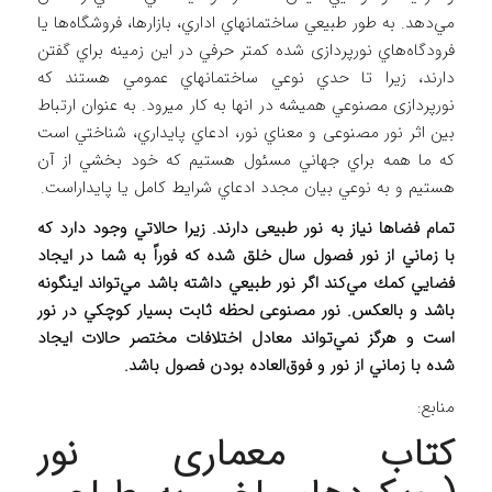
مي‌دهد. به طور طبيعي ساختمانهاي اداري، بازارها، فروشگاه‌ها يا
فرودگاه‌هاي نورپردازی شده كمتر حرفي در اين زمينه براي گفتن
دارند، زيرا تا حدي نوعي ساختمانهاي عمومي هستند كه
نورپردازی مصنوعي هميشه در انها به کار میرود. به عنوان ارتباط
بين اثر نور مصنوعی و معناي نور، ادعاي پايداري، شناختي است
كه ما همه براي جهاني مسئول هستيم كه خود بخشي از آن
هستيم و به نوعي بيان مجدد ادعاي شرايط كامل یا پایداراست.
تمام فضاها نياز به نور طبيعی دارند. زيرا حالاتي وجود دارد كه
با زماني از نور فصول سال خلق شده كه فوراً به شما در ايجاد
فضايي كمك مي‌كند اگر نور طبيعي داشته باشد مي‌تواند اينگونه
باشد و بالعكس. نور مصنوعی لحظه ثابت بسيار كوچكي در نور
است و هرگز نمي‌تواند معادل اختلافات مختصر حالات ايجاد
شده با زماني از نور و فوق‌العاده بودن فصول باشد.
منابع:
کتاب معماری نور