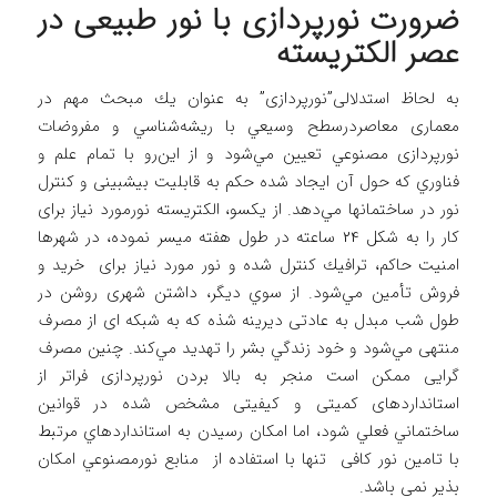
ضرورت نورپردازی با نور طبيعی در
عصر الكتريسته
به لحاظ استدلالی”نورپردازی” به عنوان يك مبحث مهم در
معماری معاصردرسطح وسيعي با ريشه‌شناسي و مفروضات
نورپردازی مصنوعي تعيين مي‌شود و از اين‌رو با تمام علم و
فناوري كه حول آن ايجاد شده حكم به قابلیت بیشبینی و كنترل
نور در ساختمانها مي‌دهد. از يكسو، الكتريسته نورمورد نیاز برای
کار را به شكل 24 ساعته در طول هفته ميسر نموده، در شهرها
امنيت حاکم، ترافيك كنترل شده و نور مورد نیاز برای خريد و
فروش تأمين مي‌شود. از سوي ديگر، داشتن شهری روشن در
طول شب مبدل به عادتی دیرینه شذه كه به شبکه ای از مصرف
منتهی مي‌شود و خود زندگي بشر را تهديد مي‌كند. چنین مصرف
گرایی ممكن است منجر به بالا بردن نورپردازی فراتر از
استاندارد‌های كميتی و کیفیتی مشخص شده در قوانين
ساختماني فعلي شود، اما امکان رسیدن به استانداردهاي مرتبط
با تامین نور کافی تنها با استفاده از منابع نورمصنوعي امکان
بذیر نمی باشد.