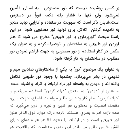
بر کسی پوشیده نیست كه نور مصنوعي به اسانی تأمين
نمي‌شود ولی تنها با فشار يك دكمه فوراً در دسترس
است.شایان ذکر است که سهولت دراستفاده و كارايي نباید منجر
به نادیده گرفتن تلاش برای تولید نور مصنویی شود. در اين
راستا مبحث “نورپردازی با نور طبيعی” مطرح می شود تا هنر
آوردن نور طبيعي به ساختمان را توصيف کرده و به عنوان یک
مکمل در کنار استفاده از نور مصنویی به جهت فراهم نمودن نور
مطلوب در ساختمان به کار گرفته شود.
به عنوان يك موضوع “نور” به يكي از ساختار‌هاي نمادين مهم و
قديمي در بشر مي‌پردازد. چشمها با وجود نور طبیعی تکامل
یافته اند و ديدن به واسطه نور ،راه ارتباط با افراد و اشياء است.
ما هنوز از “ديدن” به معناي “درك كردن” استفاده مي‌كنيم و
“درك كردن” تمام كاربردهایي نظیر موقعيت اشیاع، جهت یابی،
مقصد، اهميت و محتوای هر شیی و غيره را دربر مي‌گيرد كه
همه لازمه ادراك بصري هستند. لازمه درک موارد فوق الذکر هنوز
نور طبيعی است و در ارتباط با نحوه تظاهر هر ماده‌اي داراي
نقش خاص باقي مي‌ماند. این بدین معناست که واقعیت هر