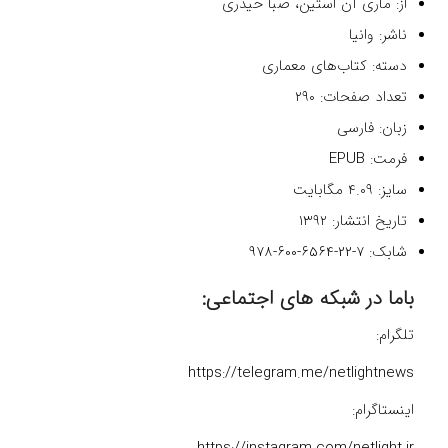
از: ماری آن استین، صبا حیدری
ناشر: وانیا
دسته: کتاب‌های معماری
تعداد صفحات: ۲۹۰
زبان: فارسی
فرمت: EPUB
سایز: ۴.۰۹ مگابایت
تاریخ انتشار: ۱۳۹۲
شابک:
978-600-6564-22-7
باما در شبکه های اجتماعی:
تلگرام:
https://telegram.me/netlightnews
اینستاگرام: