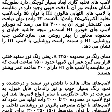
لامپ های تخلیه گازی ابعاد بسیار کوچکی دارد بطوریکه
امکان هدایت نور آن با دقت خوبی وجود دارد.در مقایسه
با لامپ های التهابی هالوژن H1 با توان ۵۵ وات،لامپ
تخلیه الکتریکی،۳۵ وات(با بالاست ۴۳ وات) توان دیافت
می کند.شار نوری آن به ۳۰۰۰ lm می رسد که دوبرابر
لامپ های خودرو H1 است.در نتیجه حاشیه خیابان و
محدوده مجاور را بهتر روشن می سازد.عکس چپ
روشنایی H1 و سمت راست روشنایی با لامپ D1 را
نشان می دهد.
دمای رنگ در محدوده ۴۲۵۰ K، یعنی رنگ نور سفید خنثی
قرار می گیرد.عمر این لامپها حدود ۱۵۰۰ ساعت است که
در مقایسه با لامپ های H1 دارای ۳۰۰ ساعت عمر بیشتر
هستند.
لامپ‌های متال هالید با داشتن نور سفید و درخشنده و
نمود رنگ بسیار خوب و نیز راندمان قابل قبول، به
سرعت در حال جایگزینی با سایر انواع لامپ‌ها شد. این
نوع لامپ‌ در محدوده ۲۰ تا ۲۰۰۰ وات تولید می شود که
لامپ‌های با توان مصرفی پائین‌تر در روشنایی داخلی و
لامپ‌های با توان متوسط (۱۵۰-۲۵۰-۴۰۰) برای تامین