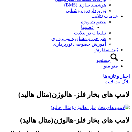
هوشمند سازی (BMS)
نورپردازی و روشنایی
خدمات نتلایت
عضویت ویژه
عضوها
تبلیغات در نتلایت
طراحی و مشاوره نورپردازی
آموزش خصوصی نورپردازی
ثبت سفارش
جستجو
منو
منو
اخبار و تازه ها
بلاگ نت لایت
لامپ های بخار فلز- هالوژن(متال هالید)
لامپ های بخار فلز-هالوژن(متال هالید)