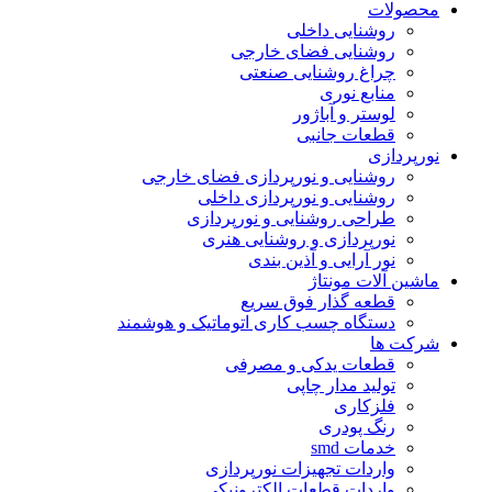
محصولات
روشنایی داخلی
روشنایی فضای خارجی
چراغ روشنایی صنعتی
منابع نوری
لوستر و آباژور
قطعات جانبی
نورپردازی
روشنایی و نورپردازی فضای خارجی
روشنایی و نورپردازی داخلی
طراحی روشنایی و نورپردازی
نورپردازی و روشنایی هنری
نور آرایی و آذین بندی
ماشین آلات مونتاژ
قطعه گذار فوق سریع
دستگاه چسب کاری اتوماتیک و هوشمند
شرکت ها
قطعات یدکی و مصرفی
تولید مدار چاپی
فلزکاری
رنگ پودری
خدمات smd
واردات تجهیزات نورپردازی
واردات قطعات الکترونیکی