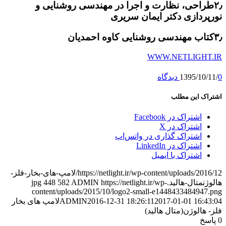
۲٫طراحی، نظارت و اجرا در مهندسی روشنایی و
نورپردازی دکتر ایمان سریری
۳٫کتاب مهندسی روشنایی کاوه احمدیان
WWW.NETLIGHT.IR
0 دیدگاه
/
1395/10/11
اشتراک این مطلب
اشتراک در Facebook
اشتراک در X
اشتراک گذاری در واتس‌اپ
اشتراک در LinkedIn
اشتراک با ایمیل
https://netlight.ir/wp-content/uploads/2016/12/لامپ-های-بخار-فلز-
هالوژنمتال-هالید.jpg
https://netlight.ir/wp-
ADMIN
582
448
content/uploads/2015/10/logo2-small-e1448433484947.png
2017-01-01 16:43:04
2016-12-31 18:26:11
ADMIN
لامپ های بخار
فلز- هالوژن(متال هالید)
0
پاسخ