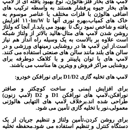
لامپ های بخار فلز-هالوژن، نوع بهبود یافته ای از لامپ
های بخار جیوه پرفشار هستند به واسطه ترکیب های
اضافی هالوژن با فلزات مختلف یا عناصر موسوم به
خاک های کمیاب،بهره نوری آنها تا ۱۱۰lm/W افزایش
یافته و شاخص نمود رنگ تا بهبود می یابد.ار آنجا که ولتاژ
روشن شدن لامپ های متال-هالید بالاتر از ولتاژ شبکه
است علاوه بر بالاست به یک وسیله راه انداز هم نیاز
است.از این لامپ ها در روشنایی زمینهای ورزشی و در
سالن های بلند مانند سالن های صنعتی استفاده می کنند.
لامپ های با توان پایینتر و با کلاهک دوطرفه برای
روشنایی مراکز فروش و ویترین ها مناسب می باشند.
لامپ های تخلیه گازی D1/D2 برای نورافکن خودرو:
برای افزایش ایمنی و ساخت کوچکتر و صافتر
نورافکن،لامپ های نورافکن D1 و D2 (لامپ زنون)
طراحی شده اند.برخلاف لامپ های التهابی هالوژنی
معمولی،نور با تخلیه گازی تأمین می شود.
برای روشن کردن،تأمین ولتاژ و تنظیم جریان از یک
دستگاه کنترل و تنظیم استفاده می شود.محفظه تخلیه