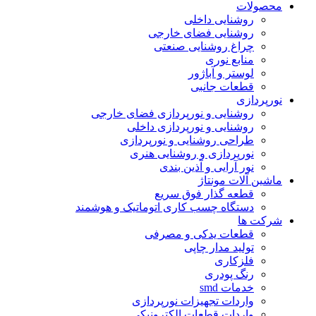
محصولات
روشنایی داخلی
روشنایی فضای خارجی
چراغ روشنایی صنعتی
منابع نوری
لوستر و آباژور
قطعات جانبی
نورپردازی
روشنایی و نورپردازی فضای خارجی
روشنایی و نورپردازی داخلی
طراحی روشنایی و نورپردازی
نورپردازی و روشنایی هنری
نور آرایی و آذین بندی
ماشین آلات مونتاژ
قطعه گذار فوق سریع
دستگاه چسب کاری اتوماتیک و هوشمند
شرکت ها
قطعات یدکی و مصرفی
تولید مدار چاپی
فلزکاری
رنگ پودری
خدمات smd
واردات تجهیزات نورپردازی
واردات قطعات الکترونیکی