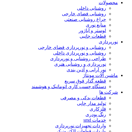
محصولات
روشنایی داخلی
روشنایی فضای خارجی
چراغ روشنایی صنعتی
منابع نوری
لوستر و آباژور
قطعات جانبی
نورپردازی
روشنایی و نورپردازی فضای خارجی
روشنایی و نورپردازی داخلی
طراحی روشنایی و نورپردازی
نورپردازی و روشنایی هنری
نور آرایی و آذین بندی
ماشین آلات مونتاژ
قطعه گذار فوق سریع
دستگاه چسب کاری اتوماتیک و هوشمند
شرکت ها
قطعات یدکی و مصرفی
تولید مدار چاپی
فلزکاری
رنگ پودری
خدمات smd
واردات تجهیزات نورپردازی
واردات قطعات الکترونیکی