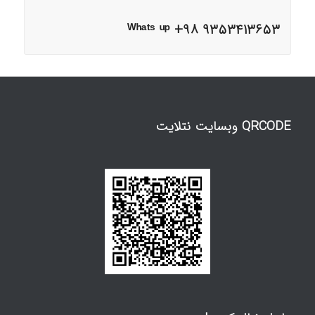
ᵂʰᵃᵗˢ ᵘᵖ +98 9353413653
QRCODE وبسایت نتلایت