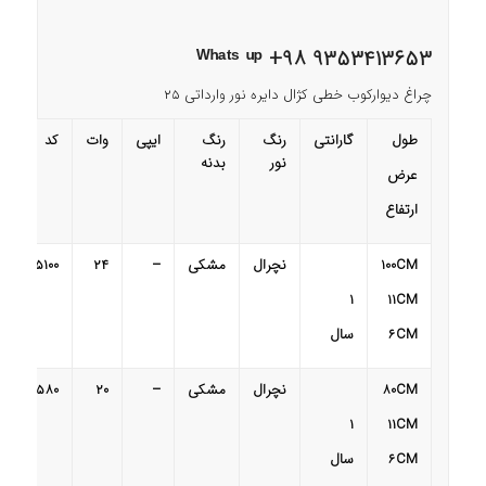
ᵂʰᵃᵗˢ ᵘᵖ +98 9353413653
چراغ دیوارکوب خطی کژال دایره نور وارداتی 25
طول
گارانتی
رنگ
رنگ
ایپی
وات
کد
نور
بدنه
عرض
ارتفاع
CM
100
نچرال
مشکی
–
24
25100
1
11
CM
CM
6
سال
CM
80
نچرال
مشکی
–
20
2580
1
11
CM
CM
6
سال