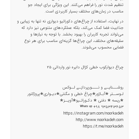
تنظیم شدت نور را فراهم می‌کنند. این ویژگی برای ایجاد جو
مناسب در زمان‌های مختلف بسیار کاربردی است.
در نهایت، استفاده از چراغ‌های دکوراتیو دیواری نه تنها به زیبایی و
جذابیت فضا کمک می‌کند، بلکه عملکردهای متنوعی نیز دارد که
می‌تواند تجربه کاربران را بهبود بخشد. با توجه به نیازها و
سلیقه‌های مختلف، این چراغ‌ها گزینه‌ای مناسب برای هر نوع
فضایی محسوب می‌شوند.
چراغ دیوارکوب خطی کژال دایره نور وارداتی 25
روشـــنایــے و نــــورپردازــے لــوکس
لـوســتر ✯آبـاژور✯چراغ خطی و مگنتی✯دیـواری✯پروژکتور
✯ریسه ✯ دفنی ✯ دکـوراتـیو✯آویــز✯
ᵂʰᵃᵗˢ ᵘᵖ +98 9353413653
https://instagram.com/noorkadeh
http://www.noorkadeh.com
https://t.me/noorkadeh