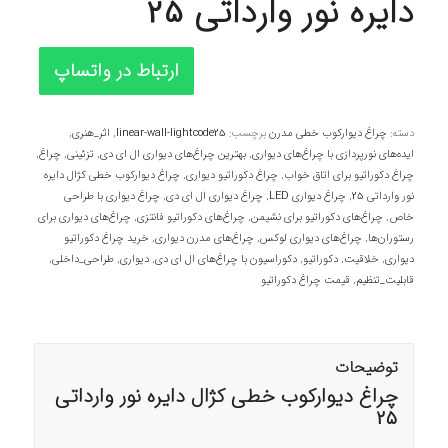
دایره نور وارداتی 25
ارتباط در واتساپ
دسته:
چراغ دیوارکوب خطی مدرن
برچسب:
linear-wall-lightcode25
,
اثر_هنری
,
ایده‌های نورپردازی با چراغ‌های دیواری
,
بهترین چراغ‌های دیواری ال ای دی
,
تزئینی
,
چراغ
,
چراغ دکوراتیو برای اتاق خواب
,
چراغ دکوراتیو دیواری
,
چراغ دیوارکوب خطی کژال دایره
نور وارداتی 25
,
چراغ دیواری LED
,
چراغ دیواری ال ای دی
,
چراغ دیواری با طراحی
خاص
,
چراغ‌های دکوراتیو برای نشیمن
,
چراغ‌های دکوراتیو فانتزی
,
چراغ‌های دیواری برای
رستوران‌ها
,
چراغ‌های دیواری لوکس
,
چراغ‌های مدرن دیواری
,
خرید چراغ دکوراتیو
دیواری
,
خلاقیت
,
دکوراتیو
,
دکوراسیون با چراغ‌های ال ای دی
,
دیواری
,
طراحی_داخلی
,
قابلیت_تنظیم
,
قیمت چراغ دکوراتیو
توضیحات
چراغ دیوارکوب خطی کژال دایره نور وارداتی
25