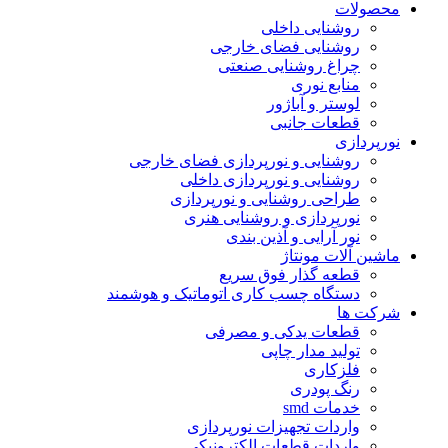
محصولات
روشنایی داخلی
روشنایی فضای خارجی
چراغ روشنایی صنعتی
منابع نوری
لوستر و آباژور
قطعات جانبی
نورپردازی
روشنایی و نورپردازی فضای خارجی
روشنایی و نورپردازی داخلی
طراحی روشنایی و نورپردازی
نورپردازی و روشنایی هنری
نور آرایی و آذین بندی
ماشین آلات مونتاژ
قطعه گذار فوق سریع
دستگاه چسب کاری اتوماتیک و هوشمند
شرکت ها
قطعات یدکی و مصرفی
تولید مدار چاپی
فلزکاری
رنگ پودری
خدمات smd
واردات تجهیزات نورپردازی
واردات قطعات الکترونیکی