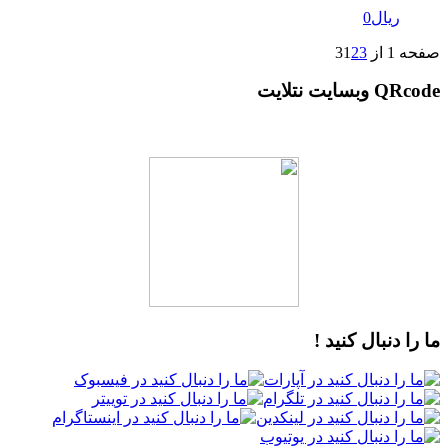
ریال
0
صفحه 1 از 3
3
2
1
QRcode وبسایت نتلایت
ما را دنبال کنید !