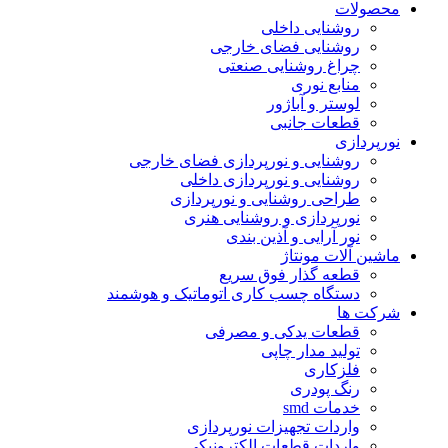
محصولات
روشنایی داخلی
روشنایی فضای خارجی
چراغ روشنایی صنعتی
منابع نوری
لوستر و آباژور
قطعات جانبی
نورپردازی
روشنایی و نورپردازی فضای خارجی
روشنایی و نورپردازی داخلی
طراحی روشنایی و نورپردازی
نورپردازی و روشنایی هنری
نور آرایی و آذین بندی
ماشین آلات مونتاژ
قطعه گذار فوق سریع
دستگاه چسب کاری اتوماتیک و هوشمند
شرکت ها
قطعات یدکی و مصرفی
تولید مدار چاپی
فلزکاری
رنگ پودری
خدمات smd
واردات تجهیزات نورپردازی
واردات قطعات الکترونیکی