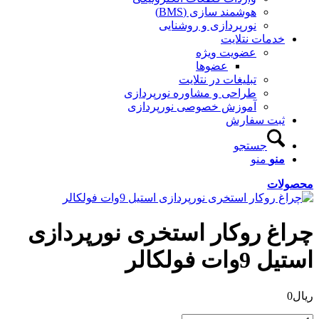
هوشمند سازی (BMS)
نورپردازی و روشنایی
خدمات نتلایت
عضویت ویژه
عضوها
تبلیغات در نتلایت
طراحی و مشاوره نورپردازی
آموزش خصوصی نورپردازی
ثبت سفارش
جستجو
منو
منو
محصولات
چراغ روکار استخری نورپردازی
استیل 9وات فولکالر
ریال
0