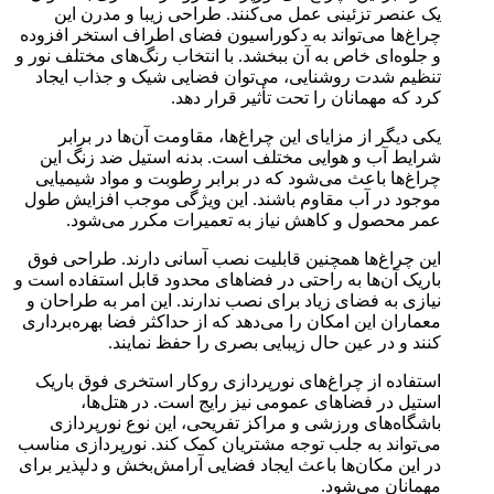
یک عنصر تزئینی عمل می‌کنند. طراحی زیبا و مدرن این
چراغ‌ها می‌تواند به دکوراسیون فضای اطراف استخر افزوده
و جلوه‌ای خاص به آن ببخشد. با انتخاب رنگ‌های مختلف نور و
تنظیم شدت روشنایی، می‌توان فضایی شیک و جذاب ایجاد
کرد که مهمانان را تحت تأثیر قرار دهد.
یکی دیگر از مزایای این چراغ‌ها، مقاومت آن‌ها در برابر
شرایط آب و هوایی مختلف است. بدنه استیل ضد زنگ این
چراغ‌ها باعث می‌شود که در برابر رطوبت و مواد شیمیایی
موجود در آب مقاوم باشند. این ویژگی موجب افزایش طول
عمر محصول و کاهش نیاز به تعمیرات مکرر می‌شود.
این چراغ‌ها همچنین قابلیت نصب آسانی دارند. طراحی فوق
باریک آن‌ها به راحتی در فضاهای محدود قابل استفاده است و
نیازی به فضای زیاد برای نصب ندارند. این امر به طراحان و
معماران این امکان را می‌دهد که از حداکثر فضا بهره‌برداری
کنند و در عین حال زیبایی بصری را حفظ نمایند.
استفاده از چراغ‌های نورپردازی روکار استخری فوق باریک
استیل در فضاهای عمومی نیز رایج است. در هتل‌ها،
باشگاه‌های ورزشی و مراکز تفریحی، این نوع نورپردازی
می‌تواند به جلب توجه مشتریان کمک کند. نورپردازی مناسب
در این مکان‌ها باعث ایجاد فضایی آرامش‌بخش و دلپذیر برای
مهمانان می‌شود.