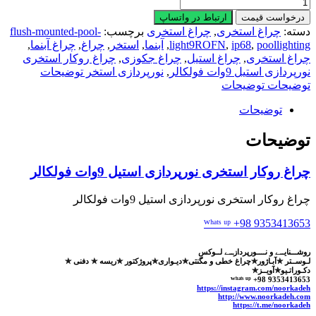
چراغ
روکار
درخواست قیمت
ارتباط در واتساپ
استخری
دسته:
چراغ استخری
,
چراغ استخری
برچسب:
flush-mounted-pool-
نورپردازی
poollighting
,
ip68
,
light9ROFN
,
آبنما
,
استخر
,
چراغ
,
چراغ آبنما
,
استیل
چراغ استخری
,
چراغ استیل
,
چراغ جکوزی
,
چراغ روکار استخری
9وات
نورپردازی استیل 9وات فولکالر
,
نورپردازی استخر توضیحات
فولکالر
توضیحات توضیحات
عدد
توضیحات
توضیحات
چراغ روکار استخری نورپردازی استیل 9وات فولکالر
چراغ روکار استخری نورپردازی استیل 9وات فولکالر
ᵂʰᵃᵗˢ ᵘᵖ +98 9353413653
روشـــنایــے و نــــورپردازــے لــوکس
لـوســتر ✯آبـاژور✯چراغ خطی و مگنتی✯دیـواری✯پروژکتور ✯ریسه ✯ دفنی ✯
دکـوراتـیو✯آویــز✯
ᵂʰᵃᵗˢ ᵘᵖ +98 9353413653
https://instagram.com/noorkadeh
http://www.noorkadeh.com
https://t.me/noorkadeh