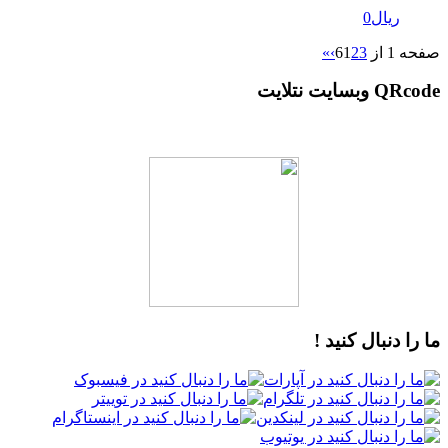
ریال
0
صفحه 1 از 6
3
2
1
›
»
QRcode وبسایت نتلایت
ما را دنبال کنید !