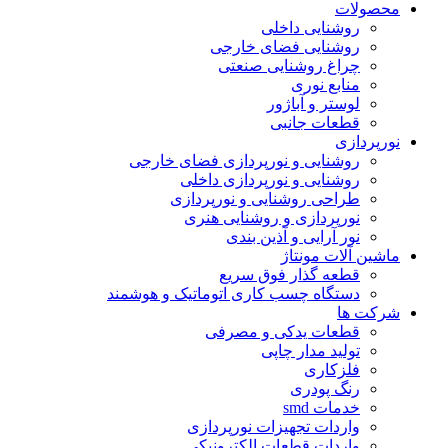
محصولات
روشنایی داخلی
روشنایی فضای خارجی
چراغ روشنایی صنعتی
منابع نوری
لوستر و آباژور
قطعات جانبی
نورپردازی
روشنایی و نورپردازی فضای خارجی
روشنایی و نورپردازی داخلی
طراحی روشنایی و نورپردازی
نورپردازی و روشنایی هنری
نور آرایی و آذین بندی
ماشین آلات مونتاژ
قطعه گذار فوق سریع
دستگاه چسب کاری اتوماتیک و هوشمند
شرکت ها
قطعات یدکی و مصرفی
تولید مدار چاپی
فلزکاری
رنگ پودری
خدمات smd
واردات تجهیزات نورپردازی
واردات قطعات الکترونیکی