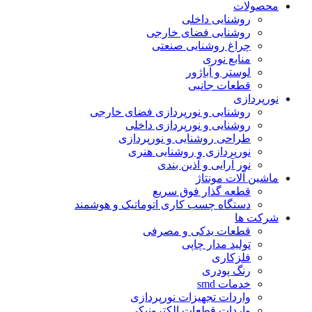
محصولات
روشنایی داخلی
روشنایی فضای خارجی
چراغ روشنایی صنعتی
منابع نوری
لوستر و آباژور
قطعات جانبی
نورپردازی
روشنایی و نورپردازی فضای خارجی
روشنایی و نورپردازی داخلی
طراحی روشنایی و نورپردازی
نورپردازی و روشنایی هنری
نور آرایی و آذین بندی
ماشین آلات مونتاژ
قطعه گذار فوق سریع
دستگاه چسب کاری اتوماتیک و هوشمند
شرکت ها
قطعات یدکی و مصرفی
تولید مدار چاپی
فلزکاری
رنگ پودری
خدمات smd
واردات تجهیزات نورپردازی
واردات قطعات الکترونیکی