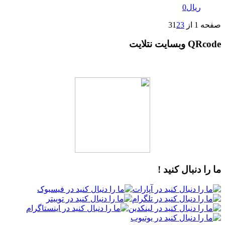
ریال
0
صفحه 1 از 3
3
2
1
QRcode وبسایت نتلایت
ما را دنبال کنید !