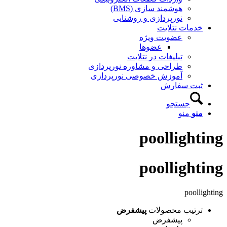
هوشمند سازی (BMS)
نورپردازی و روشنایی
خدمات نتلایت
عضویت ویژه
عضوها
تبلیغات در نتلایت
طراحی و مشاوره نورپردازی
آموزش خصوصی نورپردازی
ثبت سفارش
جستجو
منو
منو
poollighting
poollighting
poollighting
ترتیب محصولات
پیشفرض
پیشفرض