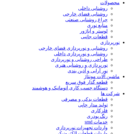
محصولات
روشنایی داخلی
روشنایی فضای خارجی
چراغ روشنایی صنعتی
منابع نوری
لوستر و آباژور
قطعات جانبی
نورپردازی
روشنایی و نورپردازی فضای خارجی
روشنایی و نورپردازی داخلی
طراحی روشنایی و نورپردازی
نورپردازی و روشنایی هنری
نور آرایی و آذین بندی
ماشین آلات مونتاژ
قطعه گذار فوق سریع
دستگاه چسب کاری اتوماتیک و هوشمند
شرکت ها
قطعات یدکی و مصرفی
تولید مدار چاپی
فلزکاری
رنگ پودری
خدمات smd
واردات تجهیزات نورپردازی
واردات قطعات الکترونیکی