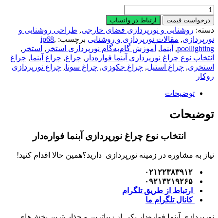
انتخاب
نوع
درخواست قیمت
ارتباط در واتساپ
چراغ
دسته:
روشنایی و نورپردازی فضای خارجی
,
طراحی روشنایی و
نورپردازی
نورپردازی
,
مقالات نورپردازی و روشنایی
برچسب:
,
ip68
آبنما
poollighting
,
آبنما
,
آموزش گام‌به‌گام نورپردازی استخر
,
استخر
,
فواره‌دار
انتخاب نوع چراغ نورپردازی آبنما فواره‌دار
,
چراغ
,
چراغ آبنما
,
چراغ
عدد
استخری
,
چراغ استیل
,
چراغ جکوزی
,
چراغ سونا
,
چراغ نورپردازی
روکار
توضیحات
توضیحات
انتخاب نوع چراغ نورپردازی آبنما فواره‌دار
نیاز به مشاوره در زمینه نورپردازی دارید؟همین حالا اقدام کنید!
۰۲۱۲۲۳۸۳۹۱۲
۰۹۲۱۳۲۱۹۲۶۵
ارتباط از طریق تلگرام
کانال تلگرام ما
نورپردازی آبنما فواره‌دار یکی از زیباترین و جذاب‌ترین بخش‌های