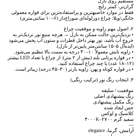
مستقیم روی نازل
گران‌تر، کمتر رایج
فقط در موارد خاصبهترین و پراستفاده‌ترین برای فواره معمولی
خانگی/ویلا: چراغ دورلوله‌ای سوراخ‌دار (۶–۱۰ سانتی‌متری)
۲. اصول مهم زاویه و موقعیت چراغ
• نزدیک‌ترین حالت ممکن به نازل → هرچه منبع نور نزدیک‌تر به
خروج آب باشد، نور بهتر داخل قطرات و ستون آب پخش می‌شود
(ایده‌آل ۵–۱۵ سانتی‌متر پایین‌تر از نازل).
• زاویه تابش معمولاً ۱۰–۳۰ درجه به سمت بالا تنظیم می‌شود.
• در فواره پرتابی بلند (بیش از ۲ متر): از چراغ با تعداد LED بیشتر
(۱۲–۱۸ عدد) یا چند چراغ استفاده کنید.
• در فواره کوتاه و پهن: زاویه بازتر (۳۰–۴۵ درجه) زیباتر است.
۳. انتخاب رنگ نور (ترکیب رنگی)
موقعیت / سلیقه
رنگ پیشنهادی اصلی
رنگ مکمل پیشنهادی
حس ایجاد شده
کلاسیک و لوکس
سفید گرم ۲۷۰۰–۳۰۰۰K
—
آرامش، گرما، elegance