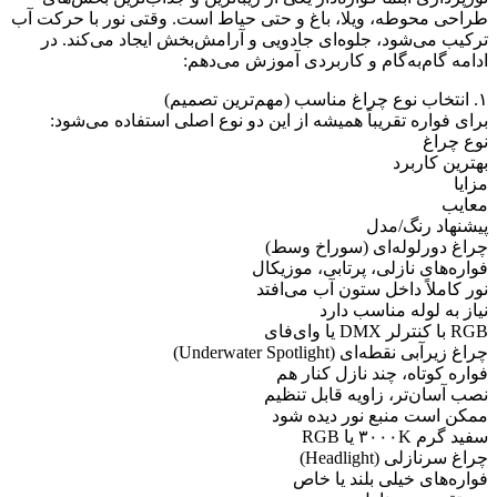
طراحی محوطه، ویلا، باغ و حتی حیاط است. وقتی نور با حرکت آب
ترکیب می‌شود، جلوه‌ای جادویی و آرامش‌بخش ایجاد می‌کند. در
ادامه گام‌به‌گام و کاربردی آموزش می‌دهم:
۱. انتخاب نوع چراغ مناسب (مهم‌ترین تصمیم)
برای فواره تقریباً همیشه از این دو نوع اصلی استفاده می‌شود:
نوع چراغ
بهترین کاربرد
مزایا
معایب
پیشنهاد رنگ/مدل
چراغ دورلوله‌ای (سوراخ وسط)
فواره‌های نازلی، پرتابی، موزیکال
نور کاملاً داخل ستون آب می‌افتد
نیاز به لوله مناسب دارد
RGB با کنترلر DMX یا وای‌فای
چراغ زیرآبی نقطه‌ای (Underwater Spotlight)
فواره کوتاه، چند نازل کنار هم
نصب آسان‌تر، زاویه قابل تنظیم
ممکن است منبع نور دیده شود
سفید گرم ۳۰۰۰K یا RGB
چراغ سرنازلی (Headlight)
فواره‌های خیلی بلند یا خاص