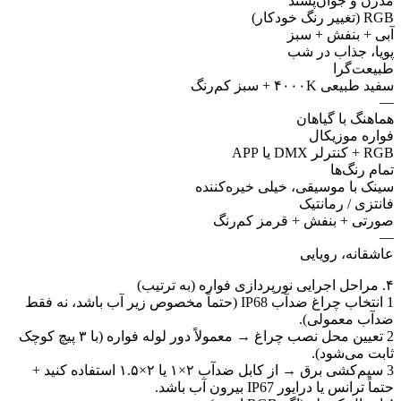
مدرن و جوان‌پسند
RGB (تغییر رنگ خودکار)
آبی + بنفش + سبز
پویا، جذاب در شب
طبیعت‌گرا
سفید طبیعی ۴۰۰۰K + سبز کم‌رنگ
—
هماهنگ با گیاهان
فواره موزیکال
RGB + کنترلر DMX یا APP
تمام رنگ‌ها
سینک با موسیقی، خیلی خیره‌کننده
فانتزی / رمانتیک
صورتی + بنفش + قرمز کم‌رنگ
—
عاشقانه، رویایی
۴. مراحل اجرایی نورپردازی فواره (به ترتیب)
1 انتخاب چراغ ضدآب IP68 (حتماً مخصوص زیر آب باشد، نه فقط
ضدآب معمولی).
2 تعیین محل نصب چراغ → معمولاً دور لوله فواره (با ۳ پیچ کوچک
ثابت می‌شود).
3 سیم‌کشی برق → از کابل ضدآب ۲×۱ یا ۲×۱.۵ استفاده کنید +
حتماً ترانس یا درایور IP67 بیرون آب باشد.