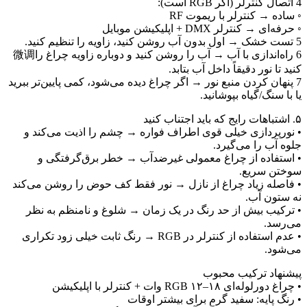
4 اتصال کنترلر (اگر RGB است):
◦ ساده → کنترلر با ریموت RF
◦ حرفه‌ای → کنترلر DMX + اپلیکیشن موبایل
5 تست خشک → اول بدون آب روشن کنید، زاویه را تنظیم کنید.
6 راه‌اندازی با آب → آب را روشن کنید و دوباره زاویه چراغ را微调
کنید تا نور دقیقاً داخل آب بتابد.
7 پنهان کردن منبع نور → اگر چراغ دیده می‌شود، کمی پایین‌تر ببرید
یا با سنگ/گیاه بپوشانید.
۵. اشتباهات رایج که باید اجتناب کنید
• نورپردازی خیلی قوی اطراف فواره → چشم را اذیت می‌کند و
جلوه آب را می‌گیرد.
• استفاده از چراغ معمولی غیرضدآب → خطر برق‌گرفتگی و
سوختن سریع.
• فاصله زیاد چراغ از نازل → نور فقط کف حوض را روشن می‌کند
نه ستون آب.
• ترکیب بیش از حد رنگ در یک زمان → شلوغ و نامنظم به نظر
می‌رسد.
• عدم استفاده از کنترلر در RGB → رنگ ثابت خیلی زود تکراری
می‌شود.
پیشنهاد ترکیب محبوب
• چراغ دورلوله‌ای RGB ۱۲–۱۸ وات + کنترلر با اپلیکیشن
• رنگ پایه: سفید گرم برای بیشتر اوقات