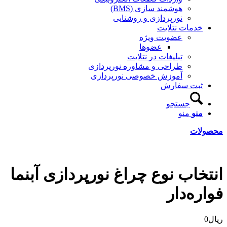
هوشمند سازی (BMS)
نورپردازی و روشنایی
خدمات نتلایت
عضویت ویژه
عضوها
تبلیغات در نتلایت
طراحی و مشاوره نورپردازی
آموزش خصوصی نورپردازی
ثبت سفارش
جستجو
منو
منو
محصولات
انتخاب نوع چراغ نورپردازی آبنما
فواره‌دار
ریال
0