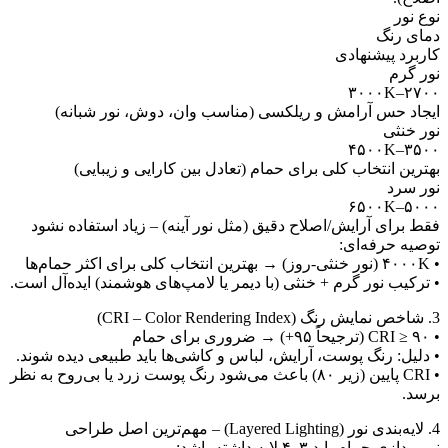
وع نور
مای رنگ
اربرد پیشنهادی
ور گرم
۲۷۰۰–۳۰۰۰
یجاد حس آرامش و ریلکسی (مناسب وان، دوش، نور شبانه)
ور خنثی
۳۵۰۰–۴۵۰۰
هترین انتخاب کلی برای حمام (تعادل بین کارایی و زیبایی)
ور سرد
۵۰۰۰–۶۵۰۰
قط برای آرایش/اصلاح دقیق (مثل نور آینه) – زیاد استفاده نشود
وصیه حرفه‌ای:
 خنثی-روز) → بهترین انتخاب کلی برای اکثر حمام‌ها
 ترکیب نور گرم + خنثی (با دیمر یا لامپ‌های هوشمند) ایده‌آل است.
ش رنگ (CRI – Color Rendering Index)
C (ترجیحاً ۹۵+) → ضروری برای حمام
 دلیل: رنگ پوست، آرایش، لباس و کاشی‌ها باید طبیعی دیده شوند.
• CRI پایین (زیر ۸۰) باعث می‌شود رنگ پوست زرد یا بی‌روح به نظر
رسد.
ور (Layered Lighting) – مهم‌ترین اصل طراحی
ورپردازی حمام باید ۳–۴ لایه داشته باشد: