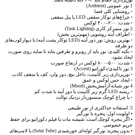
عمومی (Ambient)
 روشنایی کلی فضا
 چراغ‌های توکار سقفی LED یا پنل سقفی
 شدت: ۲۰۰–۴۰۰ لوکس
رکز کاری (Task Lighting)
 اطراف آینه روشویی (مهم‌ترین بخش)
◦ بهترین روش: نور دور آینه (LED توکار پشت آینه) یا دیوارکوب‌های
و طرفه
 نکته کلیدی: نور باید از روبرو و طرفین بتابد تا سایه روی صورت
یجاد نشود.
شدت: ۵۰۰–۸۰۰ لوکس در ارتفاع صورت
کیدی/دکوراتیو (Accent)
 نورپردازی زیر کابینت، داخل نیچ، دور وان، کف یا سقف کاذب
 ایجاد حس لوکس و عمق
بانه/آرامش‌بخش (Mood)
ریسه LED گرم زیر کابینت یا دور آینه با شدت کم
 یا چراغ کوچک سنسوردار نزدیک توالت
ده حداکثری از نور طبیعی
 اولویت اول: پنجره یا نورگیر
 اگر پنجره کوچک است: شیشه مات یا فیلم دکوراتیو برای حفظ
ریم خصوصی
• بدون پنجره: نورگیر لوله‌ای خورشیدی (Solar Tube) یا لامپ‌های