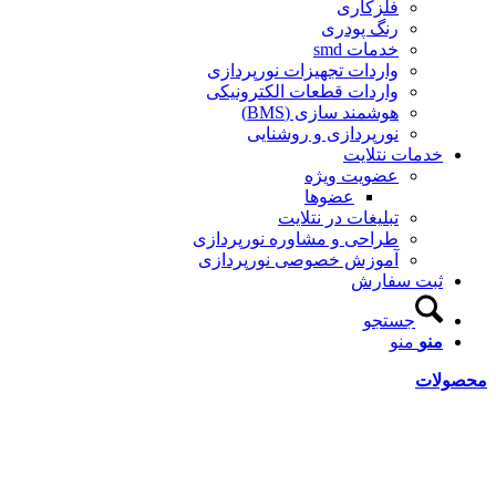
فلزکاری
رنگ پودری
خدمات smd
واردات تجهیزات نورپردازی
واردات قطعات الکترونیکی
هوشمند سازی (BMS)
نورپردازی و روشنایی
خدمات نتلایت
عضویت ویژه
عضوها
تبلیغات در نتلایت
طراحی و مشاوره نورپردازی
آموزش خصوصی نورپردازی
ثبت سفارش
جستجو
منو
منو
حصولات