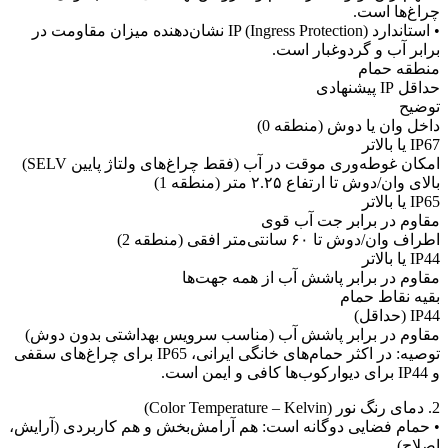
راغ‌ها است.
• استاندارد IP (Ingress Protection) نشان‌دهنده میزان مقاومت در
رابر آب و گردوغبار است.
نطقه حمام
داقل IP پیشنهادی
وضیح
اخل وان یا دوش (منطقه 0)
IP6 یا بالاتر
مکان غوطه‌وری موقت در آب (فقط چراغ‌های ولتاژ پایین SELV)
الای وان/دوش تا ارتفاع ۲.۲۵ متر (منطقه 1)
IP6 یا بالاتر
قاوم در برابر جت آب قوی
طراف وان/دوش تا ۶۰ سانتی‌متر افقی (منطقه 2)
IP4 یا بالاتر
قاوم در برابر پاشش آب از همه جهت‌ها
قیه نقاط حمام
IP4 (حداقل)
قاوم در برابر پاشش آب (مناسب سرویس بهداشتی بدون دوش)
توصیه: در اکثر حمام‌های خانگی ایرانی، IP65 برای چراغ‌های سقفی
برای دیوارکوب‌ها کافی و ایمن است.
 نور (Color Temperature – Kelvin)
 حمام فضایی دوگانه است: هم آرامش‌بخش و هم کاربردی (آرایش،
صلاح).