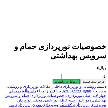
صوصیات نورپردازی حمام و
رویس بهداشتی
یال
0
صوصیات
ورپردازی
درخواست قیمت
ارتباط در واتساپ
مام
سته:
روشنایی و نورپردازی داخلی
,
مقالات نورپردازی و روشنایی
رچسب:
lights
,
lighting
,
led
,
چراغ آویز
,
چراغ‌های هالوژن خطی
,
رویس
هار لایه اصلی نورپردازی
,
خصوصیات نورپردازی حمام و سرویس
هداشتی
هداشتی
,
دکوراتیو
,
ریسه LED
,
نور خطی مخفی
,
نورپرداز
,
دد
ورپردازی
,
نورپردازی کلاسیک
,
نورپردازی مدرن
,
نورپردازی نما