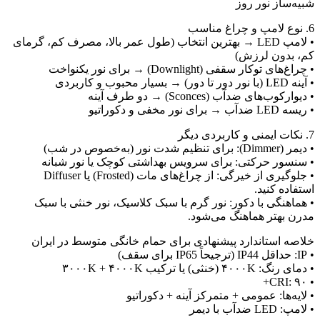
بیه‌ساز نور روز
 لامپ و چراغ مناسب
• لامپ LED → بهترین انتخاب (طول عمر بالا، مصرف کم، گرمای
م، بدون لرزش)
 چراغ‌های توکار سقفی (Downlight) → برای نور یکنواخت
ینه LED (با نور دور تا دور) → بسیار محبوب و کاربردی
 دیوارکوب‌های ضدآب (Sconces) → دو طرف آینه
ریسه LED ضدآب → برای نور مخفی و دکوراتیو
 ایمنی و کاربردی دیگر
یمر (Dimmer): برای تنظیم شدت نور (به‌خصوص در شب)
 سنسور حرکتی: برای سرویس بهداشتی کوچک یا نور شبانه
• جلوگیری از خیرگی: از چراغ‌های مات (Frosted) یا Diffuser
ستفاده کنید.
 هماهنگی با دکور: نور گرم با سبک کلاسیک، نور خنثی با سبک
درن بهتر هماهنگ می‌شود.
لاصه استاندارد پیشنهادی برای حمام خانگی متوسط در ایران
اقل IP44 (ترجیحاً IP65 برای سقف)
دمای رنگ: ۴۰۰۰K (خنثی) یا ترکیب ۳۰۰۰K + ۴۰۰۰K
• CRI: ۹
 لایه‌ها: عمومی + متمرکز آینه + دکوراتیو
 لامپ: LED ضدآب با دیمر