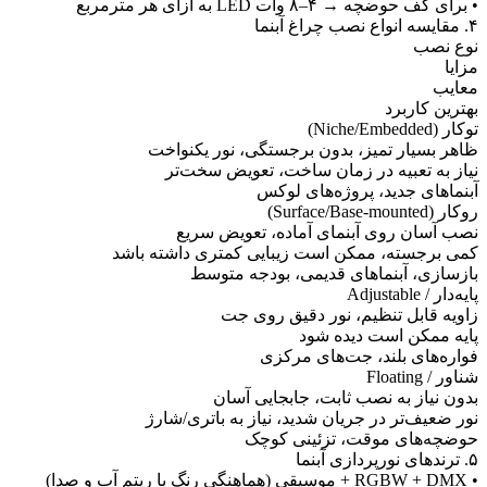
 برای کف حوضچه → ۴–۸ وات LED به ازای هر مترمربع
قایسه انواع نصب چراغ آبنما
وع نصب
زایا
عایب
هترین کاربرد
وکار (Niche/Embedded)
اهر بسیار تمیز، بدون برجستگی، نور یکنواخت
یاز به تعبیه در زمان ساخت، تعویض سخت‌تر
بنماهای جدید، پروژه‌های لوکس
وکار (Surface/Base-mounted)
صب آسان روی آبنمای آماده، تعویض سریع
می برجسته، ممکن است زیبایی کمتری داشته باشد
ازسازی، آبنماهای قدیمی، بودجه متوسط
ایه‌دار / Adjustable
اویه قابل تنظیم، نور دقیق روی جت
ایه ممکن است دیده شود
واره‌های بلند، جت‌های مرکزی
ناور / Floating
دون نیاز به نصب ثابت، جابجایی آسان
ور ضعیف‌تر در جریان شدید، نیاز به باتری/شارژ
وضچه‌های موقت، تزئینی کوچک
ترندهای نورپردازی آبنما
RGBW + + موسیقی (هماهنگی رنگ با ریتم آب و صدا)