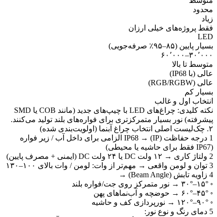
توسط
حدود
یاد
قط پروژه‌های خیلی ارزان
LE
سیار پایین (۸۵–۹۵٪ صرفه‌جویی)
۳۰٬۰۰۰–۶۰٬۰۰
توسط تا بالا
الی (با IP68)
الی (RGB/RGBW)
سیار کم
نتخاب اول و غالب
نکته کلیدی: چراغ‌های LED با چیپ‌های جدید (مانند COB یا SMD
یشرفته) نور بسیار متمرکزتری برای فواره‌های بلند تولید می‌کنند.
لیست اصلی انتخاب چراغ آبنما (اولویت‌بندی شده)
1 درجه حفاظت (IP) → IP68 الزامی برای داخل آب / زیر فواره
فقط برای حاشیه یا محیطی)
کاری → ۱۲ ولت DC یا ۲۴ ولت DC (ایمنی + مصرف پایین)
 لومن واقعی → مهم‌تر از وات: لومن / وات بالای ۱۰۰–۱۳۰
ویه تابش (Beam Angle) →
۱–۳۰° → نور متمرکز روی جت/فواره بلند
۴–۶۰° → حوضچه و آب‌نماهای پهن
۹–۱۲۰° → نورپردازی کف و حاشیه
مای رنگ و نوع نور: