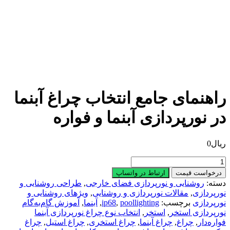
اهنمای جامع انتخاب چراغ آبنما
ر نورپردازی آبنما و فواره
یال
0
اهنمای
امع
درخواست قیمت
ارتباط در واتساپ
نتخاب
سته:
روشنایی و نورپردازی فضای خارجی
,
طراحی روشنایی و
راغ
ورپردازی
,
مقالات نورپردازی و روشنایی
,
ویژهای روشنایی و
بنما
ورپردازی
برچسب:
poollighting
,
ip68
,
آبنما
,
آموزش گام‌به‌گام
ر
ورپردازی استخر
,
استخر
,
انتخاب نوع چراغ نورپردازی آبنما
ورپردازی
واره‌دار
,
چراغ
,
چراغ آبنما
,
چراغ استخری
,
چراغ استیل
,
چراغ
بنما