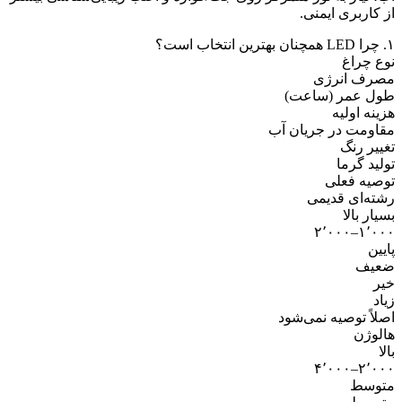
ز کاربری ایمنی.
را LED همچنان بهترین انتخاب است؟
وع چراغ
صرف انرژی
ول عمر (ساعت)
زینه اولیه
قاومت در جریان آب
غییر رنگ
ولید گرما
وصیه فعلی
شته‌ای قدیمی
سیار بالا
۱٬۰۰۰–۲٬۰۰
ایین
عیف
یر
یاد
صلاً توصیه نمی‌شود
الوژن
الا
۲٬۰۰۰–۴٬۰۰
توسط