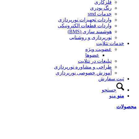
فلزکاری
رنگ پودری
خدمات smd
واردات تجهیزات نورپردازی
واردات قطعات الکترونیکی
هوشمند سازی (BMS)
نورپردازی و روشنایی
خدمات نتلایت
عضویت ویژه
عضوها
تبلیغات در نتلایت
طراحی و مشاوره نورپردازی
آموزش خصوصی نورپردازی
ثبت سفارش
جستجو
منو
منو
حصولات