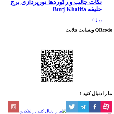
نکات جالب و رکوردها نورپردازی برج
خلیفه Burj Khalifa
ریال
0
QRcod وبسایت نتلایت
ا را دنبال کنید !