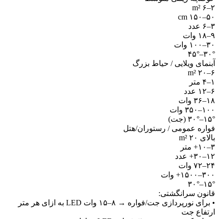
۲–۶ m
۵۰–۱۵۰ c
–۶ عدد
–۱۸ وات
۳–۱۰۰ وات
۳۰°–۴۵
بنمای ویلایی / حیاط بزرگ
۶–۲۰ m
–۴ متر
–۱۲ عدد
۱–۳۶ وات
۱۰–۳۵۰ وات
۱۵–۳۰° (جت)
واره عمومی / رستوران/هتل
الای ۲۰ m²
–۱۰+ متر
۱–۳۰+ عدد
۲–۷۲ وات
۳۰–۱۵۰۰+ وات
۱۵°–۳۰
انون سرانگشتی:
• برای نورپردازی جت/فواره → ۸–۱۵ وات LED به ازای هر متر
رتفاع جت