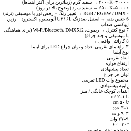
–۴۰۰۰K → سفید گرم (زیباترین برای اکثر آبنماها)
۵–۶۵۰۰K → سفید سرد (وضوح بالا در روز)
RGB / RGBW / → تغییر رنگ + رقص نور با موسیقی (ترند)
6 جنس بدنه → استیل ضدزنگ ۳۱۶L یا آلومینیوم اکسترود + رزین
پوکسی ضدآب
7 نوع کنترل → ریموت، Wi-Fi/Bluetooth، DMX512 (برای هماهنگی
ا موسیقی و چند چراغ)
ارانتی واقعی →
نمای تقریبی تعداد و توان چراغ LED برای آبنما
وع آبنما
بعاد تقریبی
رتفاع فواره
عداد پیشنهادی
وان هر چراغ
جموع وات LED تقریبی
اویه پیشنهادی
بنمای کوچک خانگی / میز
ا ۱–۲ m²
ا ۵۰ cm
–۳ عدد
–۹ وات
–۲۷ وات
۳۰°–۶۰
وضچه زینتی متوسط