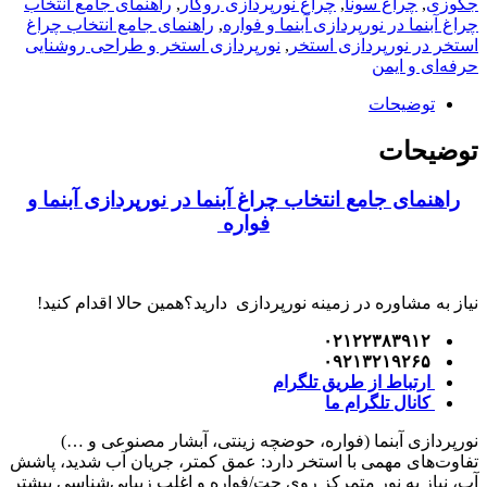
کوزی
,
چراغ سونا
,
چراغ نورپردازی روکار
,
راهنمای جامع انتخاب
راغ آبنما در نورپردازی آبنما و فواره
,
راهنمای جامع انتخاب چراغ
واره
ستخر در نورپردازی استخر
,
نورپردازی استخر و طراحی روشنایی
دد
رفه‌ای و ایمن
توضیحات
وضیحات
راهنمای جامع انتخاب چراغ آبنما در نورپردازی آبنما و
فواره
یاز به مشاوره در زمینه نورپردازی دارید؟همین حالا اقدام کنید!
۰۲۱۲۲۳۸۳۹۱۲
۰۹۲۱۳۲۱۹۲۶۵
ارتباط از طریق تلگرام
کانال تلگرام ما
ورپردازی آبنما (فواره، حوضچه زینتی، آبشار مصنوعی و …)
فاوت‌های مهمی با استخر دارد: عمق کمتر، جریان آب شدید، پاشش
ب، نیاز به نور متمرکز روی جت/فواره و اغلب زیبایی‌شناسی بیشتر