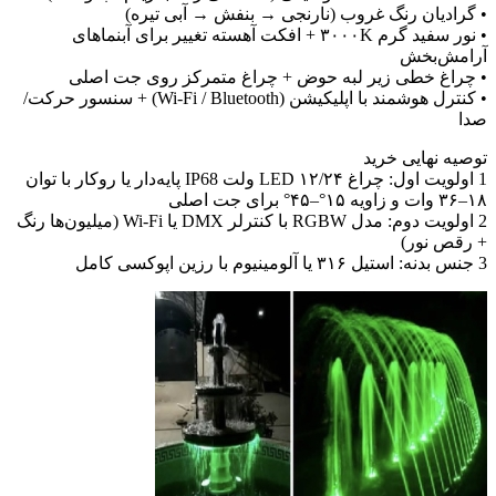
 گرادیان رنگ غروب (نارنجی → بنفش → آبی تیره)
• نور سفید گرم ۳۰۰۰K + افکت آهسته تغییر برای آبنماهای
رامش‌بخش
 چراغ خطی زیر لبه حوض + چراغ متمرکز روی جت اصلی
• کنترل هوشمند با اپلیکیشن (Wi-Fi / Bluetooth) + سنسور حرکت/
دا
وصیه نهایی خرید
1 اولویت اول: چراغ LED ۱۲/۲۴ ولت IP68 پایه‌دار یا روکار با توان
۳۶ وات و زاویه ۱۵°–۴۵° برای جت اصلی
2 اولویت دوم: مدل RGBW با کنترلر DMX یا Wi-Fi (میلیون‌ها رنگ
 رقص نور)
دنه: استیل ۳۱۶ یا آلومینیوم با رزین اپوکسی کامل