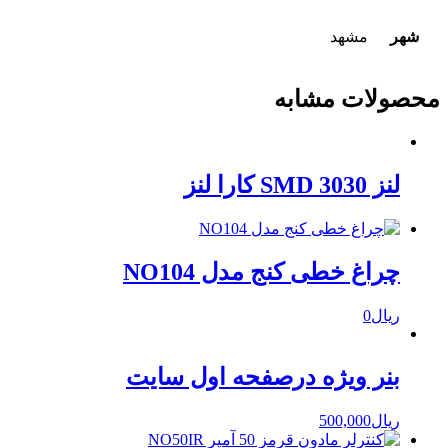
شهر
مشهد
محصولات مشابه
لنز 3030 SMD کارا لنز
چراغ خطی کنج مدل NO104
ریال
0
بنر ویژه درصفحه اول سایت
ریال
500,000