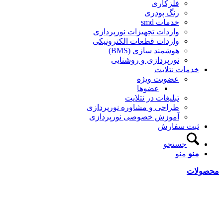
فلزکاری
رنگ پودری
خدمات smd
واردات تجهیزات نورپردازی
واردات قطعات الکترونیکی
هوشمند سازی (BMS)
نورپردازی و روشنایی
خدمات نتلایت
عضویت ویژه
عضوها
تبلیغات در نتلایت
طراحی و مشاوره نورپردازی
آموزش خصوصی نورپردازی
ثبت سفارش
جستجو
منو
منو
محصولات