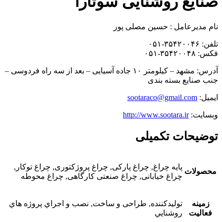
صنایع روشنایی سوتارا
نام مدیرعامل : حسین مصلی پور
تلفن: ۳۵۴۲۰۰۴۶-۰۵۱
فکس: ۳۵۴۲۰۰۴۸-۰۵۱
آدرس: مشهد – کیلومتر ۱۰ جاده آسیایی – بعد از سه راه فردوسی –
جنب صنایع بسته بندی
ایمیل:
sootaraco@gmail.com
وبسایت:
http://www.sootara.ir
توضیحات تکمیلی
پایه چراغ, چراغ پارکی, چراغ پروژکتوری, چراغ توکار,
محصولات
چراغ خیابانی, چراغ صنعتی کارگاهی, چراغ محوطه
زمینه
توليدكننده, طراحی و ساخت, نصب و اجراي پروژه هاي
فعالیت
روشنايي