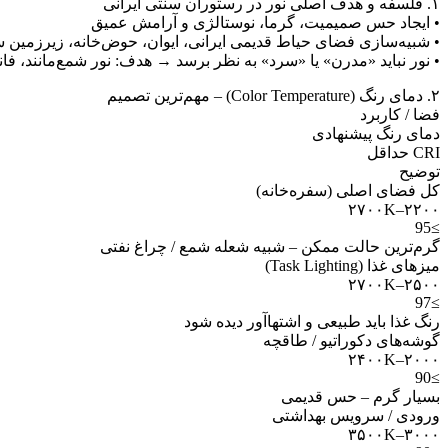
۱. فلسفه و هدف اصلی نور در رستوران سنتی ایرانی
• ایجاد حس صمیمیت، گرما، نوستالژی و آرامش عمیق
• شبیه‌سازی فضای حیاط قدیمی ایرانی، ایوان، حوض‌خانه، زیرزمین 
• نور نباید «مدرن» یا «سرد» به نظر برسد → هدف: نور شمع‌مانند، فا
۲. دمای رنگ (Color Temperature) – مهم‌ترین تصمیم
فضا / کاربرد
دمای رنگ پیشنهادی
CRI حداقل
توضیح
کل فضای اصلی (سفره‌خانه)
۲۲۰۰–۲۷۰۰K
≥95
گرم‌ترین حالت ممکن – شبیه شعله شمع / چراغ نفتی
میزهای غذا (Task Lighting)
۲۵۰۰–۲۷۰۰K
≥97
رنگ غذا باید طبیعی و اشتهاآور دیده شود
گوشه‌های دکوراتیو / طاقچه
۲۰۰۰–۲۴۰۰K
≥90
بسیار گرم – حس قدیمی
ورودی / سرویس بهداشتی
۳۰۰۰–۳۵۰۰K