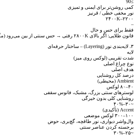
≥90
کمی روشن‌تر برای ایمنی و تمیزی
نور مخفی خطی / قرنیز
۲۲۰۰–۲۴۰۰K
–
فقط برای حس و حال
قانون طلایی: اگر بالای ۲۸۰۰K رفتی → حس سنتی از بین می‌رود (مگر در سرویس بهداشتی یا آشپزخانه).
۳. لایه‌بندی نور (Layering) – ساختار حرفه‌ای
لایه
شدت تقریبی (لوکس روی میز)
نوع چراغ اصلی
هدف اصلی
درصد کل روشنایی
Ambient (محیطی)
۴۰–۸۰ لوکس
لوسترهای سنتی بزرگ، مشبک، فانوس سقفی
روشنایی کلی بدون خیرگی
~۳۰–۴۰%
Accent (تأکیدی)
۱۰۰–۳۰۰ لوکس موضعی
وال‌واشر دیواری، نور طاقچه، گچ‌بری، حوض
برجسته کردن عناصر سنتی
~۲۵–۳۰%