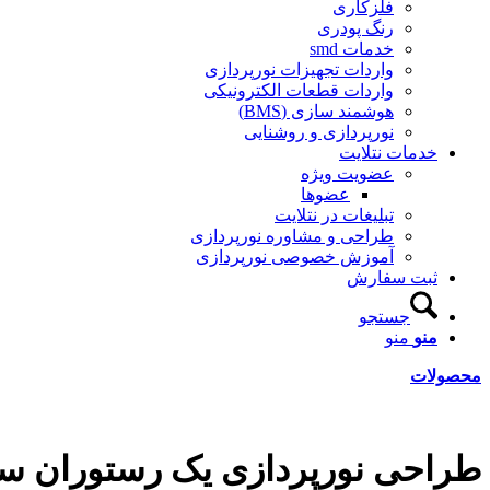
فلزکاری
رنگ پودری
خدمات smd
واردات تجهیزات نورپردازی
واردات قطعات الکترونیکی
هوشمند سازی (BMS)
نورپردازی و روشنایی
خدمات نتلایت
عضویت ویژه
عضوها
تبلیغات در نتلایت
طراحی و مشاوره نورپردازی
آموزش خصوصی نورپردازی
ثبت سفارش
جستجو
منو
منو
محصولات
طراحی نورپردازی یک رستوران سن