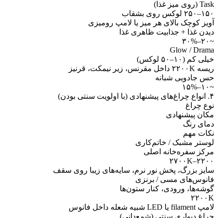
Task (روی میز غذا)
۱۵۰–۲۵۰ لوکس روی بشقاب
آویز کوچک بالای هر میز یا لامپ رومیزی
دیدن غذا + جذابیت ظاهری غذا
~۲۰–۳۰%
Glow / Drama
خیلی کم (۱۰–۵۰ لوکس)
ریسه ۲۲۰۰K داخل مقرنس، زیر نیمکت، قرنیز
حس جادویی شبانه
~۱۰–۱۵%
۴. انواع چراغ‌های پیشنهادی (با اولویت سنتی بودن)
نوع چراغ
مکان پیشنهادی
دمای رنگ
نکات مهم
لوستر مشبک / خاتم‌کاری
مرکز سفره‌خانه اصلی
۲۲۰۰–۲۷۰۰K
سایز بزرگ، پخش نور نرم، سایه‌های زیبا روی سقف
فانوس‌های مسی / برنزی
گوشه‌ها، ورودی، کنار ستون‌ها
۲۲۰۰K
لامپ filament یا LED شبیه شعله داخل فانوس
چراغ دیواری سنتی (شمع‌دانی)