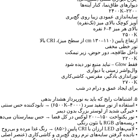
دیوارهای طاق‌نما، کنار آینه‌ها
۲۲۰۰–۲۴۰۰K
سایه‌اندازی عمودی زیبا روی گچ‌بری
آویز کوچک بالای میز (تک‌نفره)
بالای هر میز ۴–۶ نفره
۲۵۰۰K
ارتفاع پایین (۱۱۰–۱۳۰ cm از سطح میز)، CRI بالا
نور خطی مخفی
داخل طاقچه، دور حوض، زیر نیمکت
۲۲۰۰K
فقط Glow – نباید منبع نور دیده شود
وال‌واشر زمینی یا دیواری
نوراندازی بادگیر، مقرنس، کاشی‌کاری
۲۷۰۰K
برای ایجاد عمق و درام در شب
۵. اشتباهات رایج که باید به نورپرداز هشدار بدهی
• استفاده از نور سفید سرد (۴۰۰۰–۶۵۰۰K) → نابودکننده حس سنتی
• خیرگی شدید از لوستر بزرگ بدون دیمر
• نور یکنواخت ۱۵۰–۲۰۰ لوکس در کل فضا → حس بیمارستان می‌دهد
• ریسه‌های RGB یا نئون رنگی
• لامپ‌های LED ارزان با CRI پایین (<۸۵) → رنگ غذا مرده و بی‌روح می‌شود
• نادیده گرفتن سایه‌های نرم روی گچ‌بری و کاشی‌کاری (عنصر اصلی ز