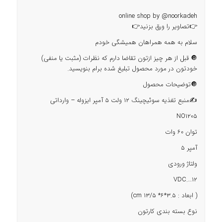
online shop by
@noorkadeh
👉تصاویر را ورق بزنید👉
سلام به همه همراهان همیشگی خودم
🔘 قبل از هر چیز ازتون تقاضا دارم که نظرات (مثبت یا منفی)
خودتون در مورد محصول تبلیغ شده برام بنویسید.
🔘توضیحات محصول
✍️منبع تغذیه سوئیچینگ 12 ولت 5 آمپر ایزوله – وارداتی
NO1205
توان 60 وات
آمپر 5
ولتاژ ورودی
12….VDC
( ابعاد : cm 13/5 *6*3.5)
نوع بسته بندی کارتون