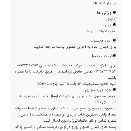
کد کالا NO1205
🔘 ویژگی ها
آداپتور
🔘 کاربری
تغذیه ادوات ۱۲ ولت
🔘 ابعاد محصول
برای دیدن ابعاد به آخرین تصویر پست مراجعه نمایید.
🔘قیمت محصول
براي اطلاع از قيمت و جزئيات بيشتر با شماره هاي 02122383912-
09353413653 تماس حاصل فرماييد،يا از طريق دايركت با ما همراه
باشيد.
منبع تغذیه سوئیچینگ 12 ولت 5 آمپر ایزوله NO1205
🔘نحوه خرید مجازی
تصویر محصول مد نظرتون رو دایرکت ارسال کنید تا موجودی به
شما اعلام بشه
در صورت موجودی جمع خرید به شما اعلام میشه و از شما میخوایم
بعد از واریز، اسکرین شات واریزی رو همراه با مشخصات (آدرس،
شماره تماس و نام خانوادگی)برامون ارسال کنید.
بسته های تهران همون روز و در اولین فرصت ممکن با اسنپ یا الو