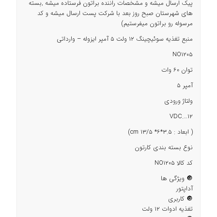
پیک ارسال میشه و مشخصات راننده براتون فرستاده میشه ,بسته
های شهرستان صبح روز بعد با شرکت پست ارسال میشه و کد
مرسوله رو براتون میفرستیم)
منبع تغذیه سوئیچینگ 12 ولت 5 آمپر ایزوله – وارداتی
NO1205
توان 60 وات
آمپر 5
ولتاژ ورودی
12….VDC
( ابعاد : cm 13/5 *6*3.5)
نوع بسته بندی کارتون
کد کالا NO1205
🔘 ویژگی ها
آداپتور
🔘 کاربری
تغذیه ادوات ۱۲ ولت