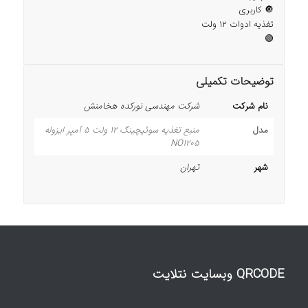
🔘 کاربری
تغذیه ادوات ۱۲ ولت
🟢
توضیحات تکمیلی
نام شرکت
شرکت مهندسی نورکده هخامنش
مدل
منبع تغذیه سوئیچینگ 12 ولت 5 آمپر ایزوله
NO1205
شهر
تهران
QRCODE وبسایت نتلایت