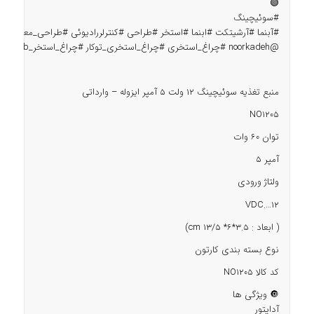
🟢
#سوئیچینگ
#آبنما
#آرشیتکت
#ابنما
#استخر
#طراحی
#کنترلررادیوئی
#طراحی_معماری
#
@noorkadeh
#چراغ_استخری
#چراغ_استخری_توکار
#چراغ_استخر_rgb
#چرا
منبع تغذیه سوئیچینگ 12 ولت 5 آمپر ایزوله – وارداتی
NO1205
توان 60 وات
آمپر 5
ولتاژ ورودی
12….VDC
( ابعاد : cm 13/5 *6*3.5)
نوع بسته بندی کارتون
کد کالا NO1205
🔘 ویژگی ها
آداپتور