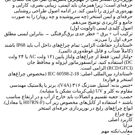
حرفه‌ای است؛ زیرا همزمان باید ایمنی، زیبایی بصری، کارایی و
بهره‌وری انرژی را تأمین کند. در ادامه اصول طراحی روشنایی
حرفه‌ای و ایمن استخر (چه سرپوشیده و چه روباز) را به صورت
جامع و کاربردی توضیح می‌دهم.
اصول کلیدی ایمنی (اولویت اول)
ترکیب آب + برق = خطر جدی برق‌گرفتگی → بنابراین ایمنی مطلق
حرف اول را می‌زند.
•استاندارد حفاظت الزامی: تمام چراغ‌های داخل آب باید IP68 باشند
(کاملاً ضدآب و قابل غوطه‌وری دائمی).
•ولتاژ ایمن: فقط از چراغ‌های ولتاژ پایین (۱۲ ولت AC یا ۲۴ ولت
DC) استفاده کنید. ترانسفورماتور ایزوله و محافظ جان
(RCD/GFCI) الزامی است.
•استاندارد بین‌المللی اصلی: IEC 60598-2-18 (مخصوص چراغ‌های
استخر و فواره)
•جنس بدنه: استیل ضدزنگ ۳۱۶ (V4A)، برنز یا پلاستیک مهندسی
مقاوم به کلر و UV (پلی‌کربنات نشکن یا مشابه).
•نصب: جعبه تقسیم و اتصالات باید خارج از آب و در ارتفاع مناسب
باشند + استفاده از کابل‌های مخصوص زیر آب (H07RN-F یا معادل).
انواع چراغ‌های رایج در نورپردازی حرفه‌ای استخر
نوع چراغ
کاربرد اصلی
مزایا
معایب/نکته مهم