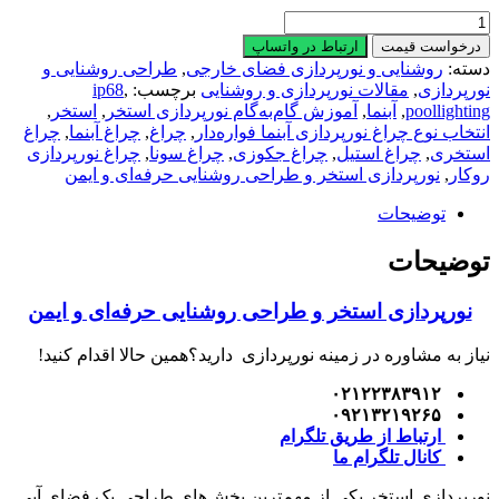
نورپردازی
استخر
درخواست قیمت
ارتباط در واتساپ
و
دسته:
روشنایی و نورپردازی فضای خارجی
,
طراحی روشنایی و
طراحی
نورپردازی
,
مقالات نورپردازی و روشنایی
برچسب:
,
ip68
روشنایی
poollighting
,
آبنما
,
آموزش گام‌به‌گام نورپردازی استخر
,
استخر
,
حرفه‌ای
انتخاب نوع چراغ نورپردازی آبنما فواره‌دار
,
چراغ
,
چراغ آبنما
,
چراغ
و
استخری
,
چراغ استیل
,
چراغ جکوزی
,
چراغ سونا
,
چراغ نورپردازی
ایمن
روکار
,
نورپردازی استخر و طراحی روشنایی حرفه‌ای و ایمن
عدد
توضیحات
توضیحات
نورپردازی استخر و طراحی روشنایی حرفه‌ای و ایمن
نیاز به مشاوره در زمینه نورپردازی دارید؟همین حالا اقدام کنید!
۰۲۱۲۲۳۸۳۹۱۲
۰۹۲۱۳۲۱۹۲۶۵
ارتباط از طریق تلگرام
کانال تلگرام ما
نورپردازی استخر یکی از مهم‌ترین بخش‌های طراحی یک فضای آبی