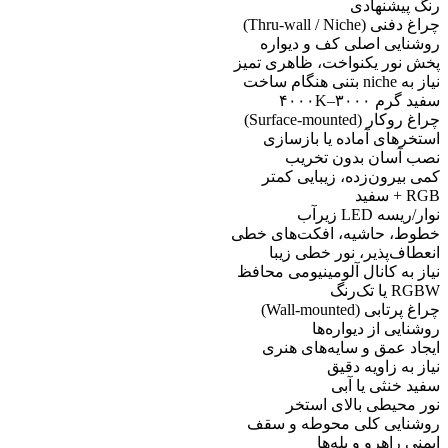
رنگ پیشنهادی
چراغ دفنی (Thru-wall / Niche)
روشنایی اصلی کف و دیواره
پخش نور یکنواخت، ظاهری تمیز
نیاز به niche بتنی هنگام ساخت
سفید گرم ۳۰۰۰–۴۰۰۰K
چراغ روکار (Surface-mounted)
استخرهای آماده یا بازسازی
نصب آسان بدون تخریب
کمی بیرون‌زده، زیبایی کمتر
RGB + سفید
نوار/ریسه LED زیرآب
خطوط، حاشیه، افکت‌های خطی
انعطاف‌پذیر، نور خطی زیبا
نیاز به کانال آلومینیومی محافظ
RGBW یا تک‌رنگ
چراغ پرتابی (Wall-mounted)
روشنایی از دیواره‌ها
ایجاد عمق و سایه‌های هنری
نیاز به زاویه دقیق
سفید خنثی یا آبی
نور محیطی بالای استخر
روشنایی کلی محوطه و سقف
ایمنی راهرو و پله‌ها