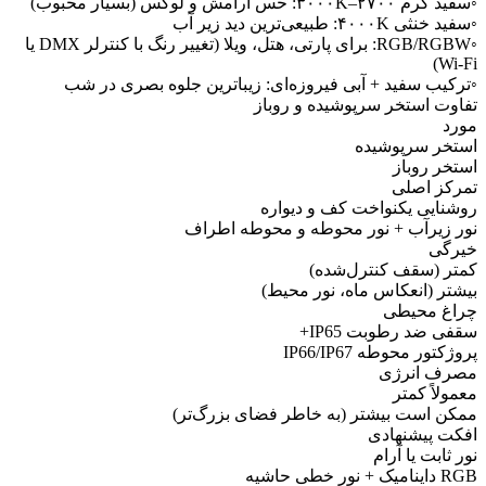
◦سفید گرم ۲۷۰۰–۳۰۰۰K: حس آرامش و لوکس (بسیار محبوب)
◦سفید خنثی ۴۰۰۰K: طبیعی‌ترین دید زیر آب
◦RGB/RGBW: برای پارتی، هتل، ویلا (تغییر رنگ با کنترلر DMX یا
Wi-Fi)
◦ترکیب سفید + آبی فیروزه‌ای: زیباترین جلوه بصری در شب
تفاوت استخر سرپوشیده و روباز
مورد
استخر سرپوشیده
استخر روباز
تمرکز اصلی
روشنایی یکنواخت کف و دیواره
نور زیرآب + نور محوطه و محوطه اطراف
خیرگی
کمتر (سقف کنترل‌شده)
بیشتر (انعکاس ماه، نور محیط)
چراغ محیطی
سقفی ضد رطوبت IP65+
پروژکتور محوطه IP66/IP67
مصرف انرژی
معمولاً کمتر
ممکن است بیشتر (به خاطر فضای بزرگ‌تر)
افکت پیشنهادی
نور ثابت یا آرام
RGB داینامیک + نور خطی حاشیه