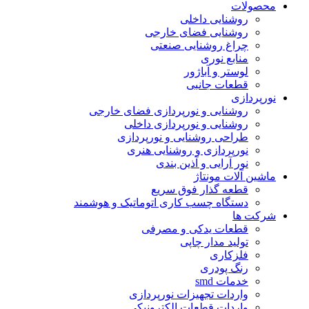
محصولات
روشنایی داخلی
روشنایی فضای خارجی
چراغ روشنایی صنعتی
منابع نوری
لوستر و آباژور
قطعات جانبی
نورپردازی
روشنایی و نورپردازی فضای خارجی
روشنایی و نورپردازی داخلی
طراحی روشنایی و نورپردازی
نورپردازی و روشنایی هنری
نور آرایی و آذین بندی
ماشین آلات مونتاژ
قطعه گذار فوق سریع
دستگاه چسب کاری اتوماتیک و هوشمند
شرکت ها
قطعات یدکی و مصرفی
تولید مدار چاپی
فلزکاری
رنگ پودری
خدمات smd
واردات تجهیزات نورپردازی
واردات قطعات الکترونیکی