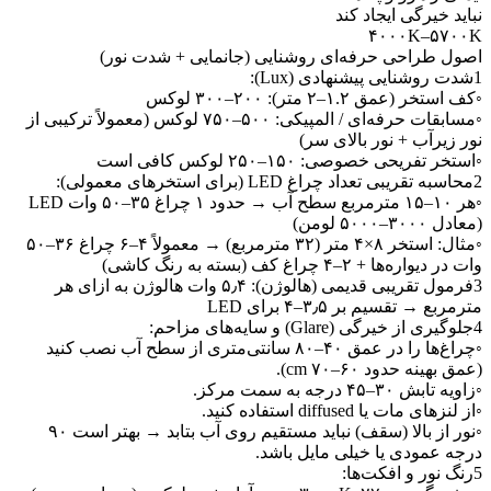
نباید خیرگی ایجاد کند
۴۰۰۰K–۵۷۰۰K
اصول طراحی حرفه‌ای روشنایی (جانمایی + شدت نور)
1شدت روشنایی پیشنهادی (Lux):
◦کف استخر (عمق ۱.۲–۲ متر): ۲۰۰–۳۰۰ لوکس
◦مسابقات حرفه‌ای / المپیکی: ۵۰۰–۷۵۰ لوکس (معمولاً ترکیبی از
نور زیرآب + نور بالای سر)
◦استخر تفریحی خصوصی: ۱۵۰–۲۵۰ لوکس کافی است
2محاسبه تقریبی تعداد چراغ LED (برای استخرهای معمولی):
◦هر ۱۰–۱۵ مترمربع سطح آب → حدود ۱ چراغ ۳۵–۵۰ وات LED
(معادل ۳۰۰۰–۵۰۰۰ لومن)
◦مثال: استخر ۸×۴ متر (۳۲ مترمربع) → معمولاً ۴–۶ چراغ ۳۶–۵۰
وات در دیواره‌ها + ۲–۴ چراغ کف (بسته به رنگ کاشی)
3فرمول تقریبی قدیمی (هالوژن): ۵٫۴ وات هالوژن به ازای هر
مترمربع → تقسیم بر ۳٫۵–۴ برای LED
4جلوگیری از خیرگی (Glare) و سایه‌های مزاحم:
◦چراغ‌ها را در عمق ۴۰–۸۰ سانتی‌متری از سطح آب نصب کنید
(عمق بهینه حدود ۶۰–۷۰ cm).
◦زاویه تابش ۳۰–۴۵ درجه به سمت مرکز.
◦از لنزهای مات یا diffused استفاده کنید.
◦نور از بالا (سقف) نباید مستقیم روی آب بتابد → بهتر است ۹۰
درجه عمودی یا خیلی مایل باشد.
5رنگ نور و افکت‌ها: