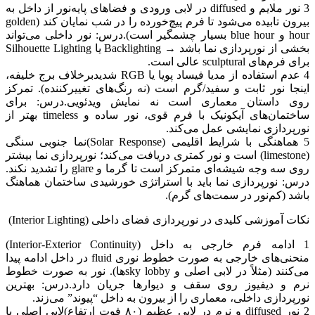
3 نور ملایم و diffused در لابی ورودی و فضاهای پایه نور از داخل به
بیرون تابیده می‌شود تا فرم پیچ‌خورده را در شب نمایان کند (golden
hour و blue hour بسیار چشمگیر است). درس: نور داخلی می‌تواند
بخشی از نورپردازی نما باشد → Backlighting یا Silhouette Lighting
برای فرم‌های sculptural عالی است.
4 عدم استفاده از مدیا فیساد پویا یا RGB شدید برخلاف برج خلیفه،
اینجا نور ثابت و سفید/گرم است (نه رنگ‌های تغییرکننده). تمرکز
روی داستان معماری است نه نمایش ویدئویی. درس: برای
ساختمان‌های آیکونیک با فرم قوی، نور ساده و timeless بهتر از
نورپردازی نمایشی عمل می‌کند.
5 هماهنگی با شرایط اقلیمی (Solar Response) نما جنوبی سنگی
(limestone) است و نور کمتری دریافت می‌کند؛ نورپردازی نما بیشتر
روی سه وجه شیشه‌ای متمرکز است تا گرما و glare را تشدید نکند.
درس: نورپردازی نما باید با استراتژی خورشیدی ساختمان هماهنگ
باشد (کم‌نور در سمت‌های گرم).
نکات آموزشی کلیدی در نورپردازی فضای داخلی (Interior Lighting)
1 ادامه فرم خارجی به داخل (Interior-Exterior Continuity)
منحنی‌های خارجی به صورت خطوط نوری fluid در داخل ادامه پیدا
می‌کنند (مثلاً در لابی اصلی و sky lobbyها). نور به صورت خطوط
نرم و دیفیوز روی سقف و دیوارها جریان دارد. درس: بهترین
نورپردازی داخلی، معماری را از بیرون به داخل “پیوند” می‌زند.
2 نور diffused و نرم در لابی عظیم (۸۰ فوت ارتفاع) لابی اصلی با