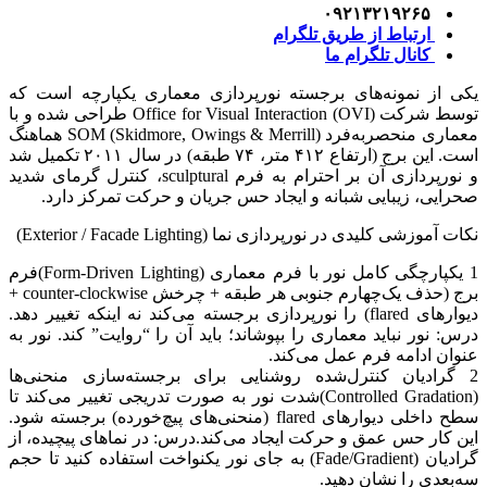
۰۹۲۱۳۲۱۹۲۶۵
ارتباط از طریق تلگرام
کانال تلگرام ما
یکی از نمونه‌های برجسته نورپردازی معماری یکپارچه است که
توسط شرکت Office for Visual Interaction (OVI) طراحی شده و با
معماری منحصربه‌فرد SOM (Skidmore, Owings & Merrill) هماهنگ
است. این برج (ارتفاع ۴۱۲ متر، ۷۴ طبقه) در سال ۲۰۱۱ تکمیل شد
و نورپردازی آن بر احترام به فرم sculptural، کنترل گرمای شدید
صحرایی، زیبایی شبانه و ایجاد حس جریان و حرکت تمرکز دارد.
نکات آموزشی کلیدی در نورپردازی نما (Exterior / Facade Lighting)
1 یکپارچگی کامل نور با فرم معماری (Form-Driven Lighting) فرم
برج (حذف یک‌چهارم جنوبی هر طبقه + چرخش counter-clockwise +
دیوارهای flared) را نورپردازی برجسته می‌کند نه اینکه تغییر دهد.
درس: نور نباید معماری را بپوشاند؛ باید آن را “روایت” کند. نور به
عنوان ادامه فرم عمل می‌کند.
2 گرادیان کنترل‌شده روشنایی برای برجسته‌سازی منحنی‌ها
(Controlled Gradation) شدت نور به صورت تدریجی تغییر می‌کند تا
سطح داخلی دیوارهای flared (منحنی‌های پیچ‌خورده) برجسته شود.
این کار حس عمق و حرکت ایجاد می‌کند. درس: در نماهای پیچیده، از
گرادیان (Fade/Gradient) به جای نور یکنواخت استفاده کنید تا حجم
سه‌بعدی را نشان دهید.