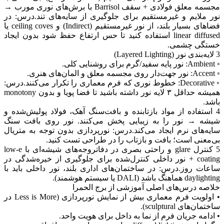
مجسمه معلق فولادی + سقف Barrisol با برش‌های نوری مورب →
نور ملایم و غیرمستقیم برای جلوگیری از سایه‌های تند. درس: در
فضاهای بسیار بلند، از نور غیرمستقیم (Indirect) و ceiling coves یا
linear diffused استفاده کنید تا حس ارتفاع حفظ شود بدون ایجاد
خستگی چشمی.
3 لایه‌بندی نور (Layered Lighting)
◦ Ambient: نور پایه سفید/گرم برای روشنایی کلی.
◦ Accent: نور جهت‌دار روی مجسمه معلق و المان‌های هنری.
◦ Decorative: خطوط نوری که فرم معماری را تکرار می‌کنند. درس:
همیشه حداقل ۳ لایه نور داشته باشید تا فضا پویا و بدون monotony
باشد.
4 استفاده از مواد بازتابنده و بافت سنگ آهک، فولاد پولیش‌شده و
شیشه → نور را به زیبایی پخش می‌کنند. نور روی بافت سنگ
سایه‌های نرم ایجاد می‌کند. درس: نورپردازی بدون توجه به متریال
بی‌معنی است؛ بافت و بازتاب را در طراحی تست کنید.
5 کنترل glare و راحتی بصری در دفاتر وجه‌های شیشه‌ای با low-e
coating + نور داخلی کنترل‌شده برای جلوگیری از خیره‌شدگی در
ساعات روز. درس: در ساختمان‌های اداری بلند، نور داخلی باید با
daylighting هماهنگ باشد (DALI یا سیستم هوشمند).
خلاصه درس‌های اصلی آموزشی از برج الحمرا
• اولویت فرم معماری بیش از نمایش نورپردازی (Less is More در
ساختمان‌های sculptural).
• ادامه جریان فرم از نما به داخل برای هویت واحد.