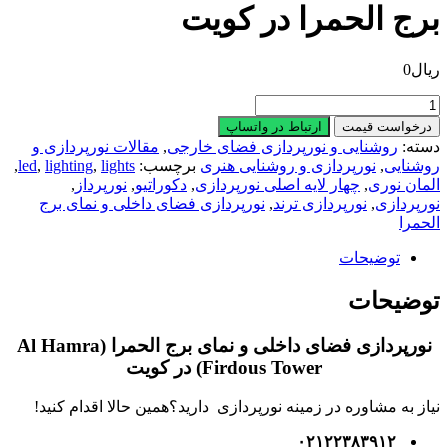
برج الحمرا در کویت
ریال
0
نورپردازی
فضای
درخواست قیمت
ارتباط در واتساپ
داخلی
دسته:
روشنایی و نورپردازی فضای خارجی
,
مقالات نورپردازی و
و
روشنایی
,
نورپردازی و روشنایی هنری
برچسب:
lights
,
lighting
,
led
,
نمای
المان نوری
,
چهار لایه اصلی نورپردازی
,
دکوراتیو
,
نورپرداز
,
برج
نورپردازی
,
نورپردازی ترند
,
نورپردازی فضای داخلی و نمای برج
الحمرا
الحمرا
در
کویت
توضیحات
عدد
توضیحات
نورپردازی فضای داخلی و نمای برج الحمرا (Al Hamra
Firdous Tower) در کویت
نیاز به مشاوره در زمینه نورپردازی دارید؟همین حالا اقدام کنید!
۰۲۱۲۲۳۸۳۹۱۲