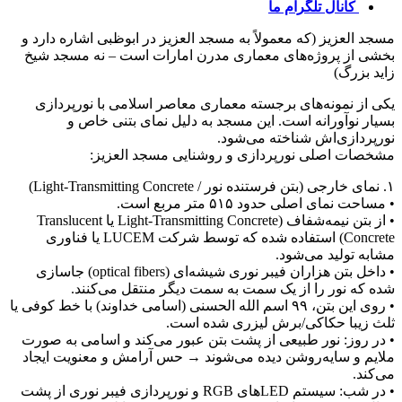
کانال تلگرام ما
سجد العزیز (که معمولاً به مسجد العزیز در ابوظبی اشاره دارد و
خشی از پروژه‌های معماری مدرن امارات است – نه مسجد شیخ
اید بزرگ)
کی از نمونه‌های برجسته معماری معاصر اسلامی با نورپردازی
سیار نوآورانه است. این مسجد به دلیل نمای بتنی خاص و
ورپردازی‌اش شناخته می‌شود.
شخصات اصلی نورپردازی و روشنایی مسجد العزیز:
(بتن فرستنده نور / Light-Transmitting Concrete)
 مساحت نمای اصلی حدود ۵۱۵ متر مربع است.
• از بتن نیمه‌شفاف (Light-Transmitting Concrete یا Translucent
Concrete) استفاده شده که توسط شرکت LUCEM یا فناوری
شابه تولید می‌شود.
• داخل بتن هزاران فیبر نوری شیشه‌ای (optical fibers) جاسازی
ده که نور را از یک سمت به سمت دیگر منتقل می‌کنند.
• روی این بتن، ۹۹ اسم الله الحسنی (اسامی خداوند) با خط کوفی یا
لث زیبا حکاکی/برش لیزری شده است.
 در روز: نور طبیعی از پشت بتن عبور می‌کند و اسامی به صورت
لایم و سایه‌روشن دیده می‌شوند → حس آرامش و معنویت ایجاد
ی‌کند.
• در شب: سیستم LEDهای RGB و نورپردازی فیبر نوری از پشت