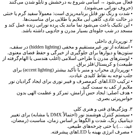
عال می‌شود → اسامی شروع به درخشش و تابلو شدن می‌کنند
حروف نورانی می‌شوند).
 شدت و رنگ نور قابل برنامه‌ریزی است: معمولاً سفید گرم یا خنثی
ر حالت عادی، گاهی آبی ملایم یا طلایی برای مناسبت‌ها.
 این تکنیک باعث می‌شود نما مانند یک پرده نورانی زنده عمل کند و
سجد در شب جلوه‌ای بسیار مدرن و جادویی داشته باشد.
ورپردازی داخلی
• استفاده از نور غیرمستقیم و مخفی (hidden lighting) در سقف،
تون‌ها و دیوارها برای جلوگیری از خیرگی و حفظ فضای معنوی.
 لوسترهای مدرن با طراحی اسلامی (اغلب هندسی یا الهام‌گرفته از
بیعت) و کریستال/فلز براق.
• نورپردازی محراب و منبر با تأکید بیشتر (accent lighting) برای
لب توجه به نقاط کلیدی عبادت.
• ترکیب LEDهای کم‌مصرف و فیبر نوری برای ایجاد گرادیان نور
لایم از کف به سمت گنبد.
 هدف اصلی: ایجاد حس آرامش، تمرکز و عظمت الهی بدون
واس‌پرتی بصری.
گی‌های فنی و هنری کلی
• سیستم کنترل هوشمند نور (احتمالاً DMX یا مشابه) برای تغییر
ینامیک رنگ، شدت و الگوها بر اساس زمان، مناسبت (رمضان،
ید، …) یا حتی چرخه‌های طبیعی.
 مصرف انرژی بهینه با LEDهای پیشرفته.