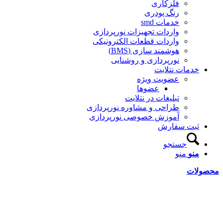
فلزکاری
رنگ پودری
خدمات smd
واردات تجهیزات نورپردازی
واردات قطعات الکترونیکی
هوشمند سازی (BMS)
نورپردازی و روشنایی
خدمات نتلایت
عضویت ویژه
عضوها
تبلیغات در نتلایت
طراحی و مشاوره نورپردازی
آموزش خصوصی نورپردازی
ثبت سفارش
جستجو
منو
منو
حصولات