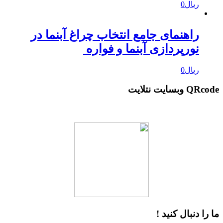
ریال
0
راهنمای جامع انتخاب چراغ آبنما در
نورپردازی آبنما و فواره
ریال
0
QRcod وبسایت نتلایت
ا را دنبال کنید !