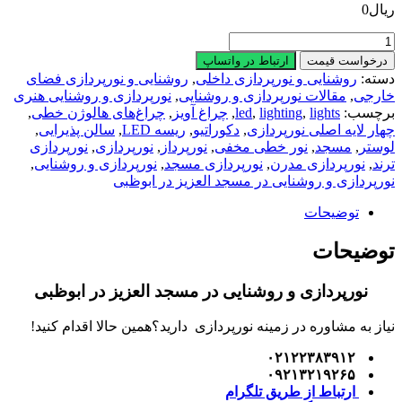
یال
0
ورپردازی
درخواست قیمت
ارتباط در واتساپ
وشنایی
سته:
روشنایی و نورپردازی داخلی
,
روشنایی و نورپردازی فضای
ر
ارجی
,
مقالات نورپردازی و روشنایی
,
نورپردازی و روشنایی هنری
سجد
رچسب:
lights
,
lighting
,
led
,
چراغ آویز
,
چراغ‌های هالوژن خطی
,
لعزیز
هار لایه اصلی نورپردازی
,
دکوراتیو
,
ریسه LED
,
سالن پذیرایی
,
ر
وستر
,
مسجد
,
نور خطی مخفی
,
نورپرداز
,
نورپردازی
,
نورپردازی
بوظبی
رند
,
نورپردازی مدرن
,
نورپردازی مسجد
,
نورپردازی و روشنایی
,
دد
ورپردازی و روشنایی در مسجد العزیز در ابوظبی
توضیحات
وضیحات
نورپردازی و روشنایی در مسجد العزیز در ابوظبی
یاز به مشاوره در زمینه نورپردازی دارید؟همین حالا اقدام کنید!
۰۲۱۲۲۳۸۳۹۱۲
۰۹۲۱۳۲۱۹۲۶۵
ارتباط از طریق تلگرام