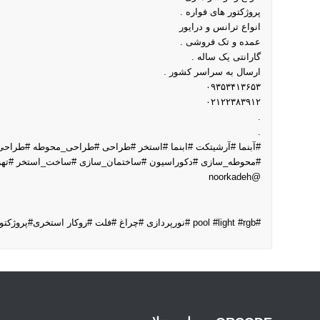
پروژکتور های فواره .
انواع ترانس و درایور
عمده و تک فروشی .
گارانتی یک ساله .
ارسال به سراسر کشور .
۰۹۳۵۳۴۱۳۶۵۳
۰۲۱۲۲۳۸۳۹۱۲
.
.
#آبنما #آرشیتکت #ابنما #استخر #طراحی #طراحی_محوطه #طراحی
#محوطه_سازی #دکوراسیون #ساختمان_سازی #ساخت_استخر #تهران
@noorkadeh
#pool #light #rgb #نورپردازی #چراغ #فلت #روکار استخری#پروژکتور#پرژکتور_ال_ای_دی