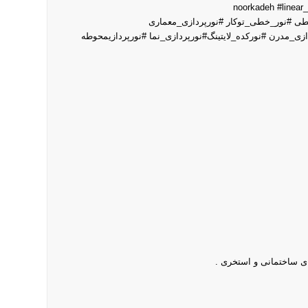
ی #نور_خطی_توکار #نورپردازی_معماری
زی_مدرن #نورکده_لایتینگ#نورپردازی_نما #نورپردازیمحوطه
ای ساختمانی و استخری .