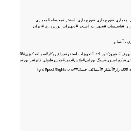
_معماری #نورپردازی #نورپردازی_استخر #محوطه #معماری
 #تاسیسات #تجهیزات_استخر #تجهیزات_نورپردازی #ایران
ی ، آبنما و …
پروف #
#پروژکتور_led #تجهیزات استخر#چراغ روکار#سونا#جک
ار #آبنماکف خشک##light #pool #lightstone