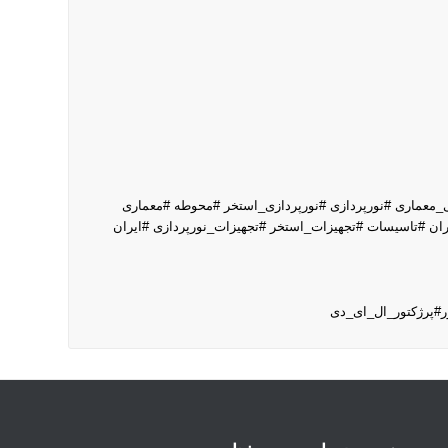
_معماری #نورپردازی #نورپردازی_استخر #محوطه #معماری
 #تاسیسات #تجهیزات_استخر #تجهیزات_نورپردازی #ایران