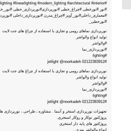
#noorkadeh #linear_lighting #linearlighting #modern_lighting #architectural #interior
#نور #نورخطی #چراغ_خطی #نورپردازی#نورپردازی_خطی #نور_خط
#معماری_داخلی#نور_آویز #چراغ_مدرن #نورپردازی_داخلی #نورپردا
#نورخطی_
نورپردازی نماهای رومی و تجاری با استفاده از چراغ های جت لایت
تولید انواع والواشر
#والواشر
#نورپردازی_نما
#lighting
#jetlight @noorkadeh 02122383912
نورپردازی نماهای رومی و تجاری با استفاده از چراغ های جت لایت
تولید انواع والواشر
#والواشر
#نورپردازی_نما
#lighting
#jetlight @noorkadeh 02122383912
تجهیزات نورپردازی استخر و آبنما . مشاوره ، طراحی ، نورپردازی ه
پروژکتور توکار و روکار استخری.
پروژکتور های پایه دار استخری
انواع والواشر متری .