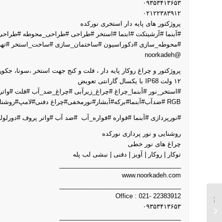
۰۹۳۵۳۴۱۳۶۵۳
۰۲۱۲۲۳۸۳۹۱۲
پروژکتور های پایه دار استخری نورکده
#آبنما #آرشیتکت #ابنما #استخر #طراحی #طراحی_محوطه #طراحی
#محوطه_سازی #دکوراسیون #ساختمان_سازی #ساخت_استخر #تهران
@noorkadeh
پروژکتور و چراغ روکار پایه دار ، فلت و کنج جهت استخر ،سونا، جکور
۱۲ ولت IP68 با یکسال گارانتی تعویض
#استخر_نور #آبنما_چراغ #چراغ_زیرآبی #چراغ_ضد_آب #فلت #واتر
RGB #ضدآب#آبنما#برکه#آبشار#نورمخفی#چراغ دفنی#لامپ#روشنائی#دکوراسیون#سنگ نورانی#فلاش#دیمر#فلاشر#آمپلی فایر#درایور#دکوراتیو##لنداسکیپ#فضای سبز #روف گاردن#دیزاین#سنگ پانلی#تجهیزات جکوزی#فیبرنوری##لاله زارنو#
#نورپردازی #آبنما #فواره #فواره_آب #ضد آب #واتر پروف #دورلوله #لاله زار#آبش
روشنایى و نور پردازى نورکده
چراغ هاى نور خطى
توکار | روکار | آویز | دفنى | نبشى لب پله
___________________________________
www.noorkadeh.com
___________________________________
Office : 021- 22383912
چراغ استخری روکار 2
۰۹۳۵۳۴۱۳۶۵۳
وات تک رنگ
___________________________________