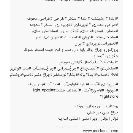
#آبنما #آرشیتکت #ابنما #استخر #طراحی #طراحی_محوطه
#طراحی_معماری #نورپردازی #نورپردازی_استخر #محوطه
#معماری #محوطه_سازی #دکوراسیون #ساختمان_سازی
#ساخت_استخر #تهران #تاسیسات #تجهیزات_استخر
#تجهیزات_نورپردازی #ایران
پروژکتور و چراغ روکار پایه دار ، فلت و کنج جهت استخر ،سونا،
جکوری ، آبنما و …
12 ولت IP68 با یکسال گارانتی تعویض
#استخر_نور #آبنما_چراغ #چراغ_زیرآبی #چراغ_ضد_آب #فلت #واترپروف #
RGB #ضدآب#آبنما#برکه#آبشار#نورمخفی#چراغ دفنی#لامپ#روشنائی#دکوراسیون#سنگ نورانی#فلاش#دیمر#فلاشر#آمپلی فایر#درایور#دکوراتیو##لنداسکیپ#فضای سبز #روف گاردن#دیزاین#سنگ پانلی#تجهیزات جکوزی#فیبرنوری##لاله زارنو#
#نورپردازی #آبنما #فواره #فواره_آب #ضد آب #واتر پروف
#دورلوله #لاله زار#آبشار #آبنماکف خشک##light #pool
#lightstone
روشنايى و نور پردازى نورکده
چراغ هاى نور خطى
توكار | روكار | آويز | دفنى | نبشى لب پله
___________________________________
www.noorkadeh.com