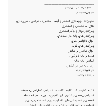
___________________________________
Office : 021- 22383912
09353413653
تجهیزات نورپردازی استخر و آبنما . مشاوره ، طراحی ، نورپردازی
های ساختمانی و استخری .
پروژکتور توکار و روکار استخری.
پروژکتور های پایه دار استخری
انواع والواشر متری .
پروژکتور های فواره .
انواع ترانس و درایور
عمده و تک فروشی .
گارانتی یک ساله .
ارسال به سراسر کشور .
09353413653
02122383912
.
.
#آبنما #آرشیتکت #ابنما #استخر #طراحی #طراحی_محوطه
#طراحی_معماری #نورپردازی #نورپردازی_استخر #محوطه
#معماری #محوطه_سازی #دکوراسیون #ساختمان_سازی
#ساخت_استخر #تهران #تاسیسات #تجهیزات_استخر