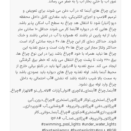
عبور آب يا حتي بخار آب را به صفر مي رساند.
برای چراغ های آبنما که در آب دفن می شوند برای تعویض و
ترمیم
#لامپ
و اجزای الکتریکی، باید مقداری کابل داخل محفظه
دپو (انبار) شود تا انتقال هد چراغ به سطح آب امکان پذیر باشد.
چراغ هایی که در دیواره
#آبنما
کار می شوند حداقل ۱۰ سانتی متر
باید از لبه پایین تر باشند که همواره با آب در تماس باشند و خنک
شوند. حداکثر دمای کار این چراغ ها، 40 درجه سانتی گراد است.
حداکثر ولتاژ مجاز این چراغ ها 30 ولت است و منبع تغذیه این
چراغ ها نباید همراه با خود
#چراغ
باشد زیرا در این نوع چراغ ها،
برق 220 ولت تا پشت چراغ انتقال می یابد که خطر برق گرفتگی
ایجاد می کند. منبع تغدیه یا
#درایور
آنها باید در تابلو برقی خارج از
محیط آبنما باشد. لوله تغذیه چراغ های دیواره باید عمودی باشد یا
به سمت بالا شیب داشته باشد که نشتی
#آب
احتمالی به داخل
چراغ وارد لوله برق نشود.
#آبنما_چراغ #آبنمای_لاکچری #نوار_آپارات #لاله_زار_نو #لالهزار #چراغ_زیرآ
#چراغ_استخری_توکار #پرژکتور_استخری #چراغ_درون_آبی
#پرژکتور_دفنی #پرژکتور_واترپروف #روشنایی_آب #نورپردازی_
#نورپردازی#استخری#جکوزی #چراغ_آبنما_مولتی_کالر
#پرژکتور_واترپروف #پرژکتور_ضد_آب #ip68
#swimming_pool_lights #under_water_lights
#fountainliamps #fountainlights#ip68 #RGB