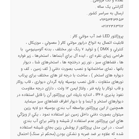
عمده و تک فروشی .
گارانتی یک ساله .
ارسال به سراسر کشور .
09353413653
02122383912
پروژكتور LED ضد آب مولتي كالر :
قابليت اتصال به انواع درايور مولتي كالر ( معمولي ، موزيكال ،
كنترلي و DMX ) و توليد 7 رنگ نور مختلف ، بدنه آلومينيومي با
طراحی زیبای نقره ای ، ايده آل براي آبنماها ، استخرها ، زير فواره
ها ، فضاهاي سبز ، نور زير درختچه ها ، استخرهای شنا ، دیوار
باغها ، نمای ساختمانها و نصب بصورت دفني ( كف زمين ، کف و
دیواره های استخر ) ، ساخت با درجه لنز های مختلف برای پرتاب
نورهای متفاوت ، قابل نصب بوسيله پايه گردان دیواری ، قاب روکار
و قاب توکار با پايه فنر ، ولتاژ ایمن 12 ولت ، دارای درجه مقاومت
نفوذ پذیری IP68 ، اندازه باريك اين پروژكتور آن را قابل استفاده در
ديوارهاي استخر و آبنما و یا ديوار اطراف فضاهاي سبز مينمايد
همچنين از اين پروژكتور بواسطه آب بندي بوسيله دو لايه رزين
ميتوان بصورت دفني داخل زمين نيز استفاده نمود ، يكي از ويژگي
هاي اين پروژكتور عدم استفاده از شيشه و واشر براي آب بندي
است ، در اين مدل پروژكتور از پوشش رزين بجاي شيشه استفاده
شده كه علاوه بر ضد ضربه و نشكن بودن (محكم تر سنگ) احتمال