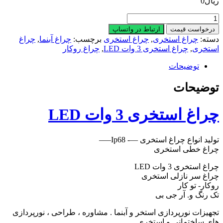
یال
0
راغ
ستخری
درخواست قیمت
ارتباط در واتساپ
سته:
چراغ استخری
,
چراغ استخری
برچسب:
چراغ آبنما
,
چراغ
ات
ستخری
,
چراغ استخری 3 وات LED
,
چراغ روکار
LE
دد
توضیحات
وضیحات
راغ استخری 3 وات LED
ولید انواع چراغ استخری —- Ip68—–
راغ خطی استخری
راغ استخری 3 وات LED
راغ سر نازلی استخری
وکار- تو کار
ک رنگ و. آر جی بی
جهیزات نورپردازی استخر و آبنما . مشاوره ، طراحی ، نورپردازی
ای ساختمانی و استخری .