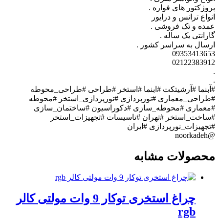
روژکتور های فواره .
نواع ترانس و درایور
مده و تک فروشی .
ارانتی یک ساله .
رسال به سراسر کشور .
0935341365
0212238391
آبنما #آرشیتکت #ابنما #استخر #طراحی #طراحی_محوطه
طراحی_معماری #نورپردازی #نورپردازی_استخر #محوطه
معماری #محوطه_سازی #دکوراسیون #ساختمان_سازی
ساخت_استخر #تهران #تاسیسات #تجهیزات_استخر
تجهیزات_نورپردازی #ایران
@noorkad
حصولات مشابه
چراغ استخری توکار 9 وات مولتی کالر
rgb