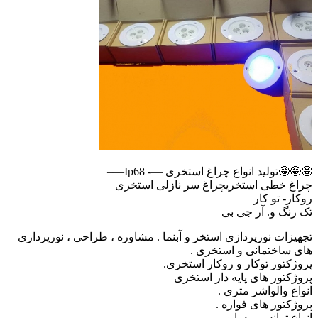
🤩🤩تولید انواع چراغ استخری —- Ip68—–
راغ خطی استخریچراغ سر نازلی استخری
وکار- تو کار
ک رنگ و. آر جی بی
جهیزات نورپردازی استخر و آبنما . مشاوره ، طراحی ، نورپردازی
ای ساختمانی و استخری .
روژکتور توکار و روکار استخری.
روژکتور های پایه دار استخری
نواع والواشر متری .
روژکتور های فواره .
نواع ترانس و درایور