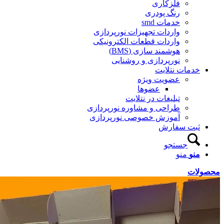
فلزکاری
رنگ پودری
خدمات smd
واردات تجهیزات نورپردازی
واردات قطعات الکترونیکی
هوشمند سازی (BMS)
نورپردازی و روشنایی
خدمات نتلایت
عضویت ویژه
عضوها
تبلیغات در نتلایت
طراحی و مشاوره نورپردازی
آموزش خصوصی نورپردازی
ثبت سفارش
جستجو
منو
منو
حصولات