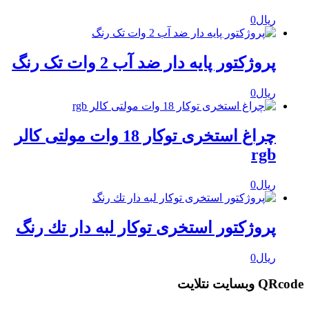
ریال
0
پروژکتور پایه دار ضد آب 2 وات تک رنگ
ریال
0
چراغ استخری توکار 18 وات مولتی کالر
rgb
ریال
0
پروژكتور استخرى توكار لبه دار تك رنگ
ریال
0
QRcod وبسایت نتلایت