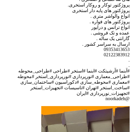
روژکتور توکار و روکار استخری.
روژکتور های پایه دار استخری
نواع والواشر متری .
روژکتور های فواره .
نواع ترانس و درایور
مده و تک فروشی .
ارانتی یک ساله .
رسال به سراسر کشور .
0935341365
0212238391
آبنما #آرشیتکت #ابنما #استخر #طراحی #طراحی_محوطه
طراحی_معماری #نورپردازی #نورپردازی_استخر #محوطه
معماری #محوطه_سازی #دکوراسیون #ساختمان_سازی
ساخت_استخر #تهران #تاسیسات #تجهیزات_استخر
تجهیزات_نورپردازی #ایران
@noorkad