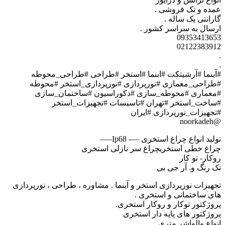
مده و تک فروشی .
ارانتی یک ساله .
رسال به سراسر کشور .
0935341365
0212238391
آبنما #آرشیتکت #ابنما #استخر #طراحی #طراحی_محوطه
طراحی_معماری #نورپردازی #نورپردازی_استخر #محوطه
معماری #محوطه_سازی #دکوراسیون #ساختمان_سازی
ساخت_استخر #تهران #تاسیسات #تجهیزات_استخر
تجهیزات_نورپردازی #ایران
@noorkad
ولید انواع چراغ استخری —- Ip68—–
راغ خطی استخریچراغ سر نازلی استخری
وکار- تو کار
ک رنگ و. آر جی بی
جهیزات نورپردازی استخر و آبنما . مشاوره ، طراحی ، نورپردازی
ای ساختمانی و استخری .
روژکتور توکار و روکار استخری.
روژکتور های پایه دار استخری
نواع والواشر متری .