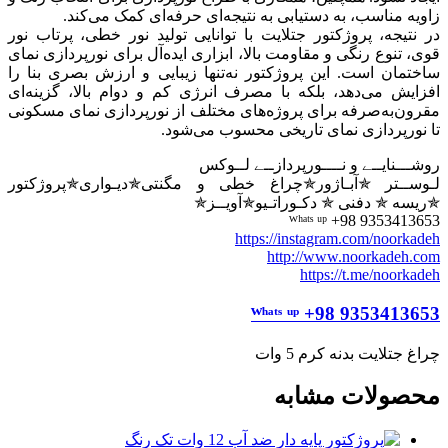
زاویه مناسب، به دستیابی به نتیجه‌ای حرفه‌ای کمک می‌کند.
در نتیجه، پروژکتور جتلایت با توانایی تولید نور خطی، پرتاب نور
قوی، تنوع رنگی و مقاومت بالا، ابزاری ایده‌آل برای نورپردازی نمای
ساختمان است. این پروژکتور نه‌تنها زیبایی و ارزش بصری بنا را
افزایش می‌دهد، بلکه با مصرف انرژی کم و دوام بالا، گزینه‌ای
مقرون‌به‌صرفه برای پروژه‌های مختلف از نورپردازی نمای مسکونی
تا نورپردازی نمای تاریخی محسوب می‌شود.
روشـــنایــے و نــــورپردازــے لــوکس
لـوســتر ✯آبـاژور✯چراغ خطی و مگنتی✯دیـواری✯پروژکتور
✯ریسه ✯ دفنی ✯ دکـوراتـیو✯آویــز✯
ᵂʰᵃᵗˢ ᵘᵖ +98 9353413653
https://instagram.com/noorkadeh
http://www.noorkadeh.com
https://t.me/noorkadeh
ᵂʰᵃᵗˢ ᵘᵖ +98 9353413653
چراغ جتلایت بدنه کرم 5 وات
محصولات مشابه