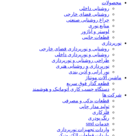
محصولات
روشنایی داخلی
روشنایی فضای خارجی
چراغ روشنایی صنعتی
منابع نوری
لوستر و آباژور
قطعات جانبی
نورپردازی
روشنایی و نورپردازی فضای خارجی
روشنایی و نورپردازی داخلی
طراحی روشنایی و نورپردازی
نورپردازی و روشنایی هنری
نور آرایی و آذین بندی
ماشین آلات مونتاژ
قطعه گذار فوق سریع
دستگاه چسب کاری اتوماتیک و هوشمند
شرکت ها
قطعات یدکی و مصرفی
تولید مدار چاپی
فلزکاری
رنگ پودری
خدمات smd
واردات تجهیزات نورپردازی
واردات قطعات الکترونیکی