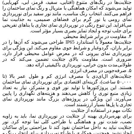
جتلایت‌ها در رنگ‌های متنوع (آفتابی، سفید، قرمز، آبی، کهربایی)
تولید می‌شوند که امکان هماهنگی با متریال و رنگ نمای ساختمان را
فراهم می‌کنند. انتخاب رنگ مناسب، مانند نور سفید برای نورپردازی
نمای رومی یا نور گرم برای فضاهای صمیمی، به جذابیت نما
می‌افزاید. این تنوع رنگی در نورپردازی نمای تجاری یا بناهای تفریحی
برای جلب توجه و ایجاد تمایز بصری بسیار مؤثر است.
۴. مقاومت در برابر شرایط محیطی
جتلایت‌ها معمولاً با استاندارد IP65 طراحی می‌شوند که آن‌ها را در
برابر باران، گردوغبار و شرایط جوی مقاوم می‌کند. این ویژگی برای
نورپردازی نمای بیرونی که در معرض عوامل محیطی قرار دارد،
ضروری است. مقاومت بالای جتلایت تضمین می‌کند که در
طولانی‌مدت بدون خرابی، نورپردازی باکیفیتی ارائه دهد.
۵. صرفه‌جویی در مصرف انرژی
جتلایت‌های ال‌ای‌دی با مصرف انرژی کم و طول عمر بالا (تا
۵۰,۰۰۰ ساعت)، گزینه‌ای اقتصادی برای نورپردازی نمای ساختمان
هستند. این پروژکتورها با تولید نور قوی و متمرکز، نیاز به تعداد
زیادی منبع نوری را کاهش می‌دهند و هزینه‌های نگهداری را پایین
می‌آورند. این ویژگی در پروژه‌های بزرگ مانند نورپردازی نمای
تجاری یا پل‌ها بسیار ارزشمند است.
نکات مهم در استفاده از جتلایت
برای بهره‌برداری بهینه از جتلایت در نورپردازی نما، باید به زاویه
نصب، شدت نور و هماهنگی با طراحی کلی نما توجه کرد. نور
جتلایت نباید به داخل ساختمان نفوذ کند تا مزاحمتی برای ساکنان
ایجاد نشود. همچنین، همکاری با طراح نورپردازی برای انتخاب رنگ و