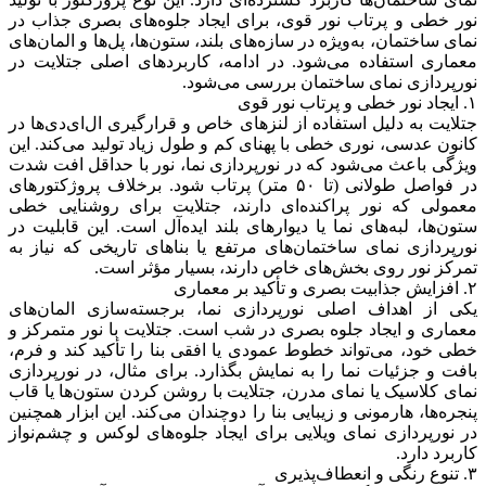
نور خطی و پرتاب نور قوی، برای ایجاد جلوه‌های بصری جذاب در
نمای ساختمان، به‌ویژه در سازه‌های بلند، ستون‌ها، پل‌ها و المان‌های
معماری استفاده می‌شود. در ادامه، کاربردهای اصلی جتلایت در
نورپردازی نمای ساختمان بررسی می‌شود.
۱. ایجاد نور خطی و پرتاب نور قوی
جتلایت به دلیل استفاده از لنزهای خاص و قرارگیری ال‌ای‌دی‌ها در
کانون عدسی، نوری خطی با پهنای کم و طول زیاد تولید می‌کند. این
ویژگی باعث می‌شود که در نورپردازی نما، نور با حداقل افت شدت
در فواصل طولانی (تا ۵۰ متر) پرتاب شود. برخلاف پروژکتورهای
معمولی که نور پراکنده‌ای دارند، جتلایت برای روشنایی خطی
ستون‌ها، لبه‌های نما یا دیوارهای بلند ایده‌آل است. این قابلیت در
نورپردازی نمای ساختمان‌های مرتفع یا بناهای تاریخی که نیاز به
تمرکز نور روی بخش‌های خاص دارند، بسیار مؤثر است.
۲. افزایش جذابیت بصری و تأکید بر معماری
یکی از اهداف اصلی نورپردازی نما، برجسته‌سازی المان‌های
معماری و ایجاد جلوه بصری در شب است. جتلایت با نور متمرکز و
خطی خود، می‌تواند خطوط عمودی یا افقی بنا را تأکید کند و فرم،
بافت و جزئیات نما را به نمایش بگذارد. برای مثال، در نورپردازی
نمای کلاسیک یا نمای مدرن، جتلایت با روشن کردن ستون‌ها یا قاب
پنجره‌ها، هارمونی و زیبایی بنا را دوچندان می‌کند. این ابزار همچنین
در نورپردازی نمای ویلایی برای ایجاد جلوه‌های لوکس و چشم‌نواز
کاربرد دارد.
۳. تنوع رنگی و انعطاف‌پذیری