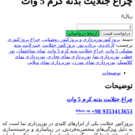
چراغ جتلایت بدنه کرم 5 وات
ریال
0
چراغ
جتلایت
درخواست قیمت
ارتباط در واتساپ
بدنه
دسته:
پروژکتورنورپردازی و پروژکتور روشنایی
,
چراغ پروژکتوری
کرم
برچسب:
ال‌ای‌دی
,
پرتاب نور
,
پروژکتور جتلایت
,
جت لایت بدنه
5
مشکی 5 وات
,
چراغ جتلایت بدنه کرم 5 وات
,
نمای ساختمان
,
نور
وات
خطی
,
نورپردازی نما
,
نورپردازی نمای تجاری
,
نورپردازی نمای
عدد
کلاسیک
,
نورپردازی نمای مدرن
,
نورپردازی نمای ویلایی
توضیحات
توضیحات
چراغ جتلایت بدنه کرم 5 وات
ᵂʰᵃᵗˢ ᵘᵖ +98 9353413653
پروژکتور جتلایت یکی از ابزارهای کلیدی در نورپردازی نما است که
به دلیل ویژگی‌های منحصربه‌فردش، در زیباسازی و برجسته‌سازی
نمای ساختمان‌ها کاربرد گسترده‌ای دارد. این نوع پروژکتور با تولید