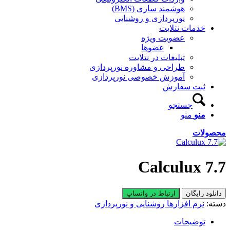
هوشمند سازی (BMS)
نورپردازی و روشنایی
خدمات نتلایت
عضویت ویژه
عضوها
تبلیغات در نتلایت
طراحی و مشاوره نورپردازی
آموزش خصوصی نورپردازی
ثبت سفارش
جستجو
منو
منو
محصولات
Calculux 7.7
دانلود رایگان
ارتباط در واتساپ
دسته:
نرم افزارها روشنایی و نورپردازی
توضیحات