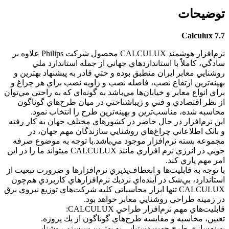
توضیحات
Calculux 7.7
نرم‌افزار هوشمند CALCULUX محصول شرکت Philips علاوه بر
سادگي، کاملاً با استانداردهاي جهاني از جمله استاندارد ملي
روشنايي معابر ايران منطبق بوده و حتي قادر به پيشنهاد بهترين و
بهينه‌ترين ارتفاع نصب، فاصله نصب و زاويه نصب براي هر چراغ و
براي انواع معابر و خيابان‌ها مي‌باشد به گونه‌اي که به راحتي مي‌توان
از نظر اقتصادي و فني و زيباشناختي در ميان طرح‌هاي گوناگون
محاسبه شده، مناسب‌ترين و بهينه‌ترين طرح را انتخاب نمود.
اين نرم‌افزار در حال حاضر در کشورهاي مختلف جهان به کار رفته
و بانک اطلاعاتي چراغ‌هاي روشنايي سازندگان مهم جهان، در
مجموعه بسته نرم‌افزار موجود مي‌باشد.با توجه به موضوع صرفه
جويي در انرژي نرم افزاري مانند CALCULUX ميتواند ما را در اين
امر مهم ياري كند.
با توجه به قابليت‌ها و انعطاف‌پذيري نرم‌افزارها و ضرورت تبعيت از
استاندارد، بي‌شک در آينده‌اي نزديك نرم‌افزارهاي کاربردي هم‌چون
CALCULUX تنها ابزار محاسباتي كليه شرکت‌هاي توزيع نيروي برق
در زمينه طراحي روشنايي معابر خواهد بود.
قابليت‌هاي مهم نرم‌افزار طراحي CALCULUX:
تعيين، محاسبه و مقايسه طرح‌هاي گوناگون از يك پروژه.
بهينه‌سازي طرح جهت دستيابي به بهترين سيستم روشنايي.