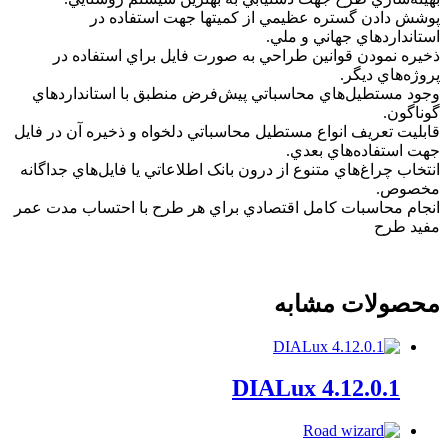
پوشش دادن گستره عظيمي از کميتها جهت استفاده در
استانداردهاي جهاني و ملي.
ذخيره نمودن قوانين طراحي به صورت فايل براي استفاده در
پروژه‌هاي ديگر.
وجود مستطيل‌هاي محاسباتي پيش‌فرض منطبق با استانداردهاي
گوناگون.
قابليت تعريف انواع مستطيل محاسباتي دلخواه و ذخيره آن در فايل
جهت استفاده‌هاي بعدي.
انتخاب چراغ‌هاي متنوع از درون بانک اطلاعاتي يا فايل‌هاي جداگانه
مخصوص.
انجام محاسبات كامل اقتصادي براي هر طرح با احتساب مدت عمر
مفيد طرح
محصولات مشابه
DIALux 4.12.0.1