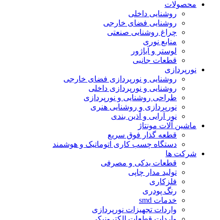
محصولات
روشنایی داخلی
روشنایی فضای خارجی
چراغ روشنایی صنعتی
منابع نوری
لوستر و آباژور
قطعات جانبی
نورپردازی
روشنایی و نورپردازی فضای خارجی
روشنایی و نورپردازی داخلی
طراحی روشنایی و نورپردازی
نورپردازی و روشنایی هنری
نور آرایی و آذین بندی
ماشین آلات مونتاژ
قطعه گذار فوق سریع
دستگاه چسب کاری اتوماتیک و هوشمند
شرکت ها
قطعات یدکی و مصرفی
تولید مدار چاپی
فلزکاری
رنگ پودری
خدمات smd
واردات تجهیزات نورپردازی
واردات قطعات الکترونیکی