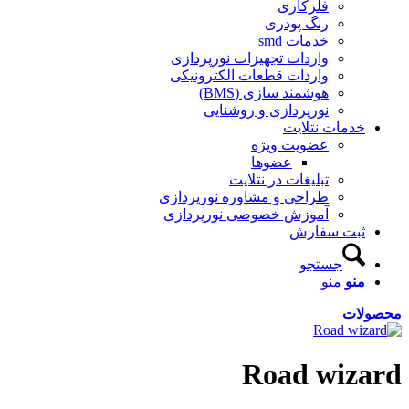
فلزکاری
رنگ پودری
خدمات smd
واردات تجهیزات نورپردازی
واردات قطعات الکترونیکی
هوشمند سازی (BMS)
نورپردازی و روشنایی
خدمات نتلایت
عضویت ویژه
عضوها
تبلیغات در نتلایت
طراحی و مشاوره نورپردازی
آموزش خصوصی نورپردازی
ثبت سفارش
جستجو
منو
منو
محصولات
Road wizard