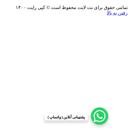
قوق برای نت لایت محفوظ است © کپی رایت ۱۴۰۰
بالا
پشتیبانی آنلاین ( واتساپ )