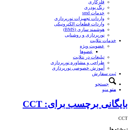
فلزکاری
رنگ پودری
خدمات smd
واردات تجهیزات نورپردازی
واردات قطعات الکترونیکی
هوشمند سازی (BMS)
نورپردازی و روشنایی
دمات نتلایت
عضویت ویژه
عضوها
تبلیغات در نتلایت
طراحی و مشاوره نورپردازی
آموزش خصوصی نورپردازی
بت سفارش
جستجو
نو
منو
انی برچسب برای: CCT
ها