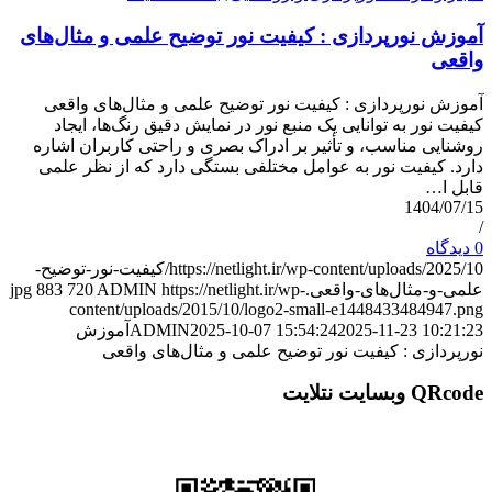
نورپردازی : کیفیت نور توضیح علمی و مثال‌های
ورپردازی : کیفیت نور توضیح علمی و مثال‌های واقعی
ر به توانایی یک منبع نور در نمایش دقیق رنگ‌ها، ایجاد
 مناسب، و تأثیر بر ادراک بصری و راحتی کاربران اشاره
یفیت نور به عوامل مختلفی بستگی دارد که از نظر علمی
140
https://netlight.ir/wp-content/uploads/2025/10/کیفیت-نور-توضیح-
ثال‌های-واقعی.jpg
https://netlight.ir/wp-
ADMIN
720
883
content/uploads/2015/10/logo2-small-e1448433484
2025-11-23 1
2025-10-07 15:54:24
ADMIN
آموزش
زی : کیفیت نور توضیح علمی و مثال‌های واقعی
تلایت