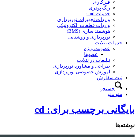
فلزکاری
رنگ پودری
خدمات smd
واردات تجهیزات نورپردازی
واردات قطعات الکترونیکی
هوشمند سازی (BMS)
نورپردازی و روشنایی
خدمات نتلایت
عضویت ویژه
عضوها
تبلیغات در نتلایت
طراحی و مشاوره نورپردازی
آموزش خصوصی نورپردازی
ثبت سفارش
جستجو
منو
منو
یگانی برچسب برای: cd
ته‌ها