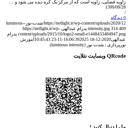
یه فضایی، زاویه است که از مرکز یک کره دیده می شود و …
1399/09
https://netlight.ir/wp-content/uploads/2020/12/شدت-نور-luminous-
314
intensity.jpg
پدرام عبدالهی
https://netlight.ir/wp-
content/uploads/2015/10/logo2-small-e1448433484947
پدرام
الهی
2020-12-18 16:06:39
2025-11-23 10:45:43
آموزش
ازی : شدت نور (luminous intensity)
وبسایت نتلایت
را دنبال کنید !