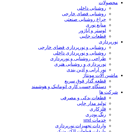
محصولات
روشنایی داخلی
روشنایی فضای خارجی
چراغ روشنایی صنعتی
منابع نوری
لوستر و آباژور
قطعات جانبی
نورپردازی
روشنایی و نورپردازی فضای خارجی
روشنایی و نورپردازی داخلی
طراحی روشنایی و نورپردازی
نورپردازی و روشنایی هنری
نور آرایی و آذین بندی
ماشین آلات مونتاژ
قطعه گذار فوق سریع
دستگاه چسب کاری اتوماتیک و هوشمند
شرکت ها
قطعات یدکی و مصرفی
تولید مدار چاپی
فلزکاری
رنگ پودری
خدمات smd
واردات تجهیزات نورپردازی
واردات قطعات الکترونیکی