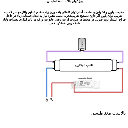
ویژگیهای بالاست مغناطیسی:
یین و تکنولوژی ساخت آسان
توان تلفاتی بالا
– وزن زیاد
– عدم تنظیم ولتاژ دو سر لامپ
–
ان پایین اگرخازن تصحیح ضریب
قدرت نصب نشود-
نیاز به تعداد قطعات زیاد در داخل
ار نویز صوتی در محیط در صورت از بین رفتن عایق
بین ورقه ها-
تأثیرگذاری تغییرات ولتاژ
شبکه روی عملکرد لامپ
 مغناطیسی