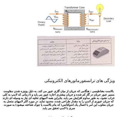
ای ترانسفورماتورهای الکترونیکی
ناطیسی : هنگامی که جریان از میان گازی عبور می کند، به دلیل یونیزه شدن مقاومت
جریان در گاز کم شده و جریان بیشتری اجازه عبور می یابد و تا زمانی که لامپ به کلی
 به طور مداوم افزایش می یابد. بنابراین همه لامپهای تخلیه ای نیاز به وسیله ای دارند
عبوری از لامپ را به مقدار طراحی شده، محدود نماید. در مورد اکثر لامپهای متصل به
اوب این امر با اتصال یک اندوکتانس( که بنام بالاست یا چوک شناخته میشود) به صورت
سری با لامپ تحقق می یابد.