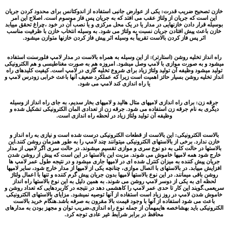
ح ضریب قدرت: یکی از عوارض جانبی استفاده از اندوکتانس برای محدود کردن جریان
 که جریان از ولتاژ عقب می افتد که به جریان پس فاز موسوم است. اصلاح این امر
ر دادن خازنهایی در مدار یا در یک محل مرکزی و یا نصب آن در خود ،چراغ تحقق مییابد
 پیش افتادن جریان نسبت به ولتاژ می شود. به وسیله انتخاب خازن با ظرفیت مناسب
 پس فاز کردن بالاست تقریباً به وسیله اثر پیش فاز کردن خازنها متوازن میشود.
 تخلیه روشن (استارتر): از این وسیله به همراه بالاست در مدار لامپ فلورسنت استفاده
ه صورت موازی با لامپ وصل میشود. امروزه هم به صورت مغناطیسی و هم الکترونیکی
ود وظیفه آن تولید ولتاژ زیاد برای شروع تخلیه گازی در لامپ است. کیفیت کلیدهای راه
یه روشن بسیار حائز اهمیت است زیرا که عملکرد ضعیف آنها باعث خرابی زودرس لامپ و
یا راه اندازی کند لامپ می شود.
 برای راه اندازی لامپهای متال هالید و لامپهای بخار سدیم، به جای راه انداز از وسیله
 نام جرقه زن استفاده می شود. جرقه زن از تعدادی المان الکترونیکی تشکیل شده و
وظیفه آن تولید ولتاژ زیاد در لحظه راه اندازی است.
لکترونیکی: این بالاست از قطعات الکترونیکی درست شده است و نیازی به راه انداز و
د. برخی از بالاستهای الکترونیکی میتوانند چند لامپ را به طور همزمان روشن کنند.این
در حالت کلی به دو نوع سری و موازی تقسیم میشوند. در حالت سری اگر لامپی از مدار
 همه لامپها خاموش می شوند. مزیت این بالاستها در این است که پیش از روشن شدن
ش کننده به میزان کنترل شده ای در لامپها جاری میشود و در نتیجه طول عمر لامپ ها
ابد. در بالاستهای با اتصال موازی، چنانچه یکی از لامپها از مدار خارج شود، سایر لامپها
ی میمانند. در این نوع بالاستها لامپها بدون جریان پیش گرم کننده و تنها با اعمال ولتاژ
 به یکی از دوسر لامپ روشن می شوند. به همین دلیل به این نوع بالاستها راه انداز
ند این کار تا حدی عمر لامپ را کاهشمی دهد در نتیجه در کاربردهایی که تعداد روشن و
 لامپ در روز زیاد است استفاده از آنها توصیه نمیشود. مزایای بالاستهای الکترونیکی
ی شود استفاده از آنها با وجود قیمت بالا مقرون به صرفه باشد.هنگام خرید بالاست
 باید بهشاخصه هایمهمآن از جمله نوع راه اندازی،ضریب توان و مجهز بودن به مدارهای
محافظ در برابر شرایط غیر عادی توجه کرد.