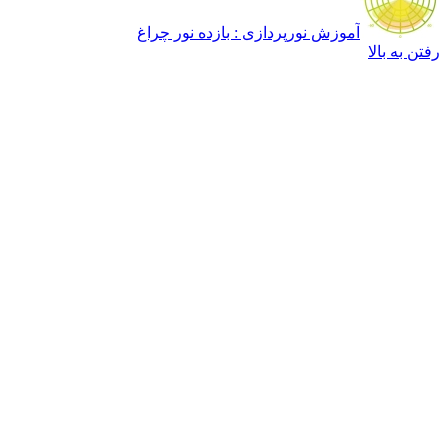
آموزش نورپردازی : بازده نور چراغ
بالا