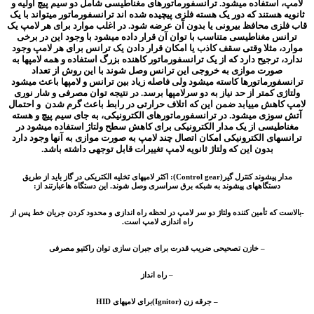
ستفاده میشود. ترانسفورماتورهای مغناطیسی شامل دو سیم پیچ اولیه و
ستند که دور یک هسته فلزی پیچیده شده اند ترانسفورماتور میتواند با یک
 محافظ بیرونی یا بدون آن عرضه شود. در اغلب موارد برای هر لامپ یک
مغناطیسی متناسب با توان آن قرار داده میشود با وجود این در برخی
مثلا وقتی سقف کاذب یا امکان قرار دادن یک ترانس برای هر لامپ وجود
ترجیح دارد که از یک ترانسفورماتور کاهنده بزرگ استفاده و همه لامپها به
رت موازی به خروجی این ترانس وصل شوند با این روش از تعداد
رماتورها کاسته میشود ولی فاصله زیاد بین ترانس و لامپها باعث میشود
کمتر از حد نیاز به دو سرلامپها برسد. در نتیجه توان مصرفی و شار نوری
هش مییابد ضمن این که اتلاف حرارتی در رابط باعث گرم شدن و احتمال
ی میشود. در ترانسفورماتورهای الکترونیکی، به جای سیم پیچ و هسته
سی از یک مدار الکترونیکی برای کاهش سطح ولتاژ استفاده میشود در
ی الکترونیکی امکان اتصال چند لامپ به صورت موازی به آنها وجود دارد
بدون این که ولتاژ ثانویه لامپ تغییرات قابل توجهی داشته باشد.
مدار پیشوند کنترل گیر(Control gear): اکثر لامپهای تخلیه الکتریکی در گاز باید از طریق
تگاههای پیشوند به شبکه برق سراسری وصل شوند. این دستگاه ها
عبارتند از:
ه تأمین کننده ولتاژ دو سر لامپ در لحظه راه اندازی و محدود کردن جریان خط پس از
راه اندازی لامپ است.
– خازن تصحیحی ضریب قدرت برای جبران سازی توان راکتیو مصرفی
– راه انداز
– جرقه زن (Ignitor)برای لامپهای HID