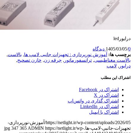
1405/
ها:
آموزش نورپردازی : تجهیزات جانبی لامپ ها
,
بالاست
,
 مغناطیسی
,
ترانسفورماتور
,
جرقه زن
,
خازن تصحیح
,
لامپ
این مطلب
تراک در Facebook
شتراک در X
شتراک گذاری در واتس‌اپ
تراک در LinkedIn
شتراک با ایمیل
https://netlight.ir/wp-content/uploads/2026/05/آموزش-نورپردازی-
جانبی-لامپ-ها.jpg
https://netlight.ir/wp-
ADMIN
365
347