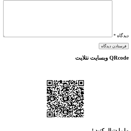
نتلایت
نبال کنید !