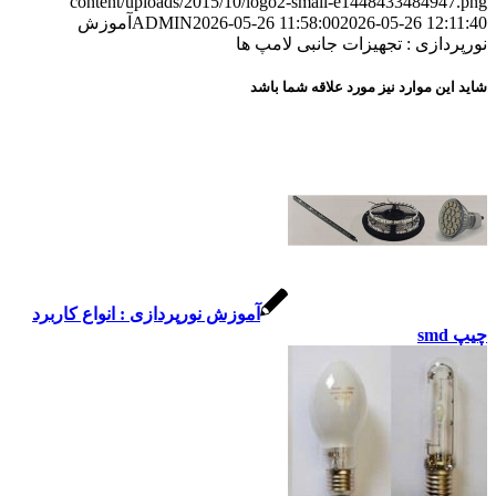
content/uploads/2015/10/logo2-small-e1448433484
2026-05-26 1
2026-05-26 11:58:00
ADMIN
آموزش
زی : تجهیزات جانبی لامپ ها
موارد نیز مورد علاقه شما باشد
آموزش نورپردازی : انواع کاربرد