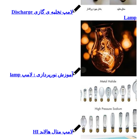
لامپ تخلیه ی گازی Discharge
آموزش نورپردازی : لامپ lamp
لامپ متال هالاید HI