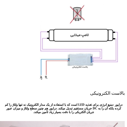
الکترونیکی
درایور :منبع انرژی برای تغذیه LED است که با استفاده از یک مدار الکترونیک نه تنها ولتاژ را کم
کرده بلکه آن را به DC جریان مستقیم تبدیل میکند. درایور هم چنین سطح ولتاژ و میزان عبور
جریان الکتریکی را با دقت بسیار زیاد تأمین میکند.