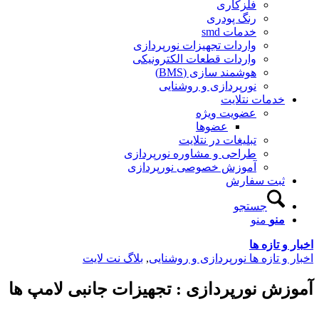
فلزکاری
رنگ پودری
خدمات smd
واردات تجهیزات نورپردازی
واردات قطعات الکترونیکی
هوشمند سازی (BMS)
نورپردازی و روشنایی
دمات نتلایت
عضویت ویژه
عضوها
تبلیغات در نتلایت
طراحی و مشاوره نورپردازی
آموزش خصوصی نورپردازی
بت سفارش
جستجو
نو
منو
تازه ها
 تازه ها نورپردازی و روشنایی
,
بلاگ نت لایت
 نورپردازی : تجهیزات جانبی لامپ ها