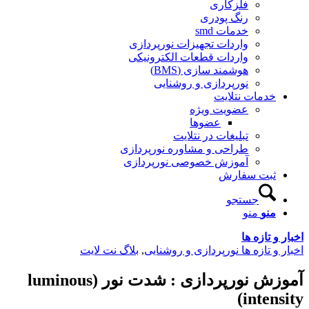
فلزکاری
رنگ پودری
خدمات smd
واردات تجهیزات نورپردازی
واردات قطعات الکترونیکی
هوشمند سازی (BMS)
نورپردازی و روشنایی
خدمات نتلایت
عضویت ویژه
عضوها
تبلیغات در نتلایت
طراحی و مشاوره نورپردازی
آموزش خصوصی نورپردازی
ثبت سفارش
جستجو
منو
منو
ر و تازه ها
ر و تازه ها نورپردازی و روشنایی
,
بلاگ نت لایت
آموزش نورپردازی : شدت نور (luminous
intensi