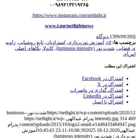
۰۰۹۸۹۲۱۳۲۱۹۲۶۵
https://www.instagram.com/netlight.ir/
www.t.me/netlightnews
1399/09/
سب ها:
cd
,
آموزش نورپردازی
,
استرادیان
,
تابع روشنایی
,
زاویه
ضایی
,
شدت نور (luminous intensity)
,
کاندلا
,
یکاهای اصلی
آی
اک این مطلب
اشتراک در Facebook
اشتراک در X
اشتراک گذاری در واتس‌اپ
اشتراک در LinkedIn
اشتراک با ایمیل
https://netlight.ir/wp-content/uploads/2020/12/شدت-نور-luminous-
314
intensity.jpg
پدرام عبدالهی
https://netlight.ir/wp-
content/uploads/2015/10/logo2-small-e1448433484947
پدرام
الهی
2020-12-18 16:06:39
2025-11-23 10:45:43
آموزش
ازی : شدت نور (luminous intensity)