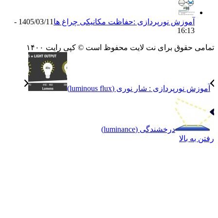
آموزش نورپردازی :حفاظت مکانیکی چراغ ها
1405/03/11 -
16:13
می حقوق برای نت لایت محفوظ است © کپی رایت ۱۴۰۰
زش نورپردازی : شار نوری (luminous flux)
درخشندگی (luminance)
 به بالا