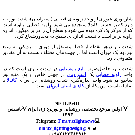
 نوری عبوری از واحد زاویه ی فضایی (استرادیان)، شدت نور نام
د که بر حسب کاندلا سنجیده می شود. زاویه فضایی، زاویه است
ز مرکز یک کره دیده می شود و سطح آن را در بر میگیرد. اندازه
یه برابر است با نسبت اندازه ی سطح به مجذورشعاع کره.
 نور درهر نقطه از فضا، مستقل از دوری و نزدیکی به منبع
، به یک میزان است اما در جهت های مختلف نسبت به آن مقادیر
وتی دارد.
 نور، حاصل‌ضرب
تابع روشنایی
در شدت نوری است که در
د
زاویه فضایی
یک
استرادیان
در جهتی خاص از یک منبع نور
ع می‌شود. واحد اندازه‌گیری شدت روشنایی در اس‌آی
کاندلا
با
کا، از
یکاهای اصلی اس‌آی
است.
NETLIGHT
 اولین مرجع تخصصی روشنایی و نورپردازی ایران 💡تاسیس
۱۳۹۳
T.me/netlightnews
💻Telegram:
@dialux_lightingdesign
👩‍💻
۰۰۹۸۲۱۲۲۳۸۳۹۱۲