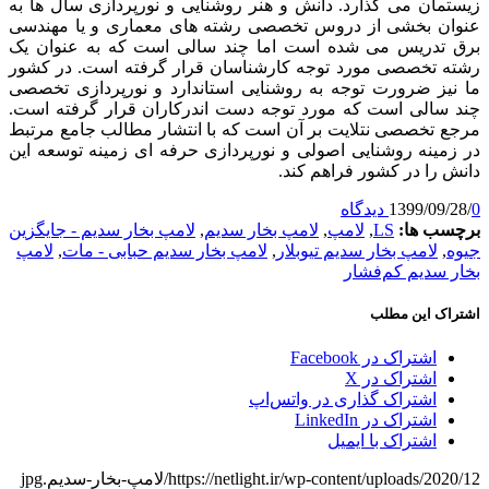
ن می گذارد. دانش و هنر روشنایی و نورپردازی سال ها به
 بخشی از دروس تخصصی رشته های معماری و یا مهندسی
دریس می شده است اما چند سالی است که به عنوان یک
تخصصی مورد توجه کارشناسان قرار گرفته است. در کشور
ز ضرورت توجه به روشنایی استاندارد و نورپردازی تخصصی
الی است که مورد توجه دست اندرکاران قرار گرفته است.
خصصی نتلایت بر آن است که با انتشار مطالب جامع مرتبط
نه روشنایی اصولی و نورپردازی حرفه ای زمینه توسعه این
ا در کشور فراهم کند.
1399/0
 ها:
LS
,
لامپ
,
لامپ بخار سدیم
,
لامپ بخار سدیم - جایگزین
لامپ بخار سدیم تیوبلار
,
لامپ بخار سدیم حبابی - مات
,
لامپ
دیم کم‌فشار
 این مطلب
اشتراک در Facebook
اشتراک در X
اشتراک گذاری در واتس‌اپ
اشتراک در LinkedIn
اشتراک با ایمیل
https://netlight.ir/wp-content/upload/لامپ-بخار-سدیم.jpg