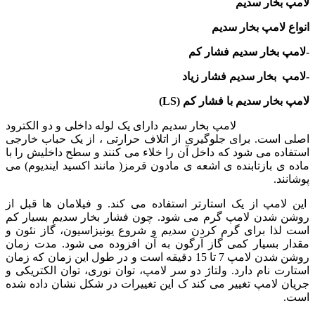
خار سدیم
لامپ بخار سدیم
بخار سدیم فشار کم
بخار سدیم فشار زیاد
خار سدیم با فشار کم
(LS)
بخار سدیم دارای یک لوله داخلی و دو الکترود
ست. برای جلوگیری از اتلاف حرارتی ، از یک حباب خارجی
ه می شود که داخل آن را خلاء می کنند و سطح داخلیش را با
 بازتابنده ی اشعه ی مادون قرمز( مانند اکسید ایندیوم) می
د.
مپ از یک استارتر استفاده می کند. و فیلامان ها قبل از
شدن لامپ گرم می شود. چون فشار بخار سدیم بسیار کم
ذا برای گرم کردن سدیم و شروع یونیزاسیون، گاز نئون و
 بسیار کمی گاز آرگون به آن افزوده می شود. مدت زمان
روشن شدن لامپ 7 تا 15 دقیقه است و در طول این زمان که زمان
 نام دارد. ولتاژ دو سر لامپ، توان نوری، توان الکتریکی و
لامپ تغییر می کند ک این تغییرات در شکل نشان داده شده