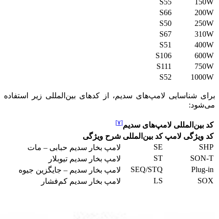
S55
S66
S50
S67
S51
S106
S111
S52
1
ناسایی لامپ‌های سدیم، از کدهای بین‌المللی زیر استفاده
د:
[۷]
‌المللی لامپ‌های سدیم
ژگی لامپ
کد بین‌المللی
شرح ویژگی
SE
لامپ بخار سدیم حبابی – مات
ST
S
لامپ بخار سدیم تیوبلار
SEQ/STQ
P
لامپ بخار سدیم – جایگزین جیوه
LS
لامپ بخار سدیم کم‌فشار