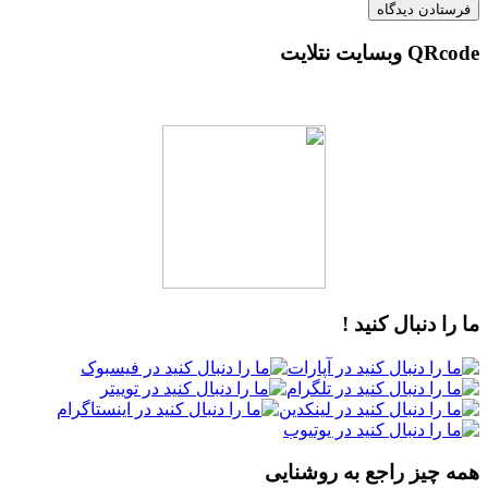
ت نتلایت
دنبال کنید !
یز راجع به روشنایی