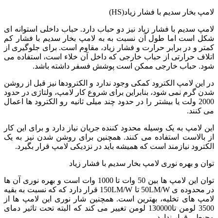
ار سدیم با فشار زیاد(HS)
دیم با فشار زیاد نیز دو حباب دارد. حباب داخلی استوانه ای
ست اما طول آن نسبت به به لامپ بخار سدیم با فشار کم
 در برابر حرارت و فشار زیاد، مقاوم است. برای جلوگیری از
حرارتی از حباب خارجی که داخل آن خلاء است، استفاده می
حباب خارجی ممکن است پوشش فسفر داشته باشد.
 لامپ الکترود کمکی وجود ندارد و الکترودها نیز قبل از روشن
م نمی شود، بنابراین برای شروع کار لامپ، ولتاژی در حدود
200 ولت یا بیشتر را در حدود چند میلی ثانیه رو الکترود ها اعمال
د.
مپ به یک وسیله محدود کننده جریان نیاز دارد و برای این کار
است استفاده می کنند. همچنین برای روشن شدن نیز به یک
د نیازمند است که همیشه باید در نزدیکی لامپ قرار بگیرد.
 بهره نوری لامپ بخار سدیم با فشار زیاد
توان این لامپ ها بین 50 وات تا 1000 وات است و بهره نوری آن ها
در محدوده ی 50LM/W تا 150LM/W قرار دارد که که نسبت به بقیه
ای تخلیه، بهترین است. همچنین شار نوری این لامپ ها از
3500 لومن تا130000 لومن تغییر می کند که البته تحت تاثیر دمای
قرار ندارد.