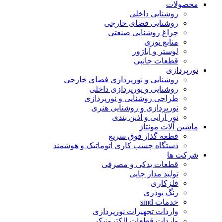
محصولات
روشنایی داخلی
روشنایی فضای خارجی
چراغ روشنایی صنعتی
منابع نوری
لوستر و آباژور
قطعات جانبی
نورپردازی
روشنایی و نورپردازی فضای خارجی
روشنایی و نورپردازی داخلی
طراحی روشنایی و نورپردازی
نورپردازی و روشنایی هنری
نور آرایی و آذین بندی
ماشین آلات مونتاژ
قطعه گذار فوق سریع
دستگاه چسب کاری اتوماتیک و هوشمند
شرکت ها
قطعات یدکی و مصرفی
تولید مدار چاپی
فلزکاری
رنگ پودری
خدمات smd
واردات تجهیزات نورپردازی
واردات قطعات الکترونیکی