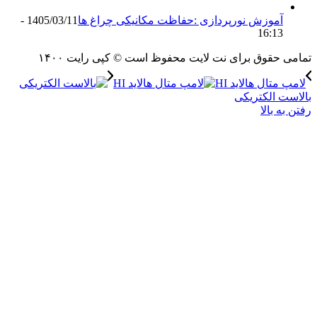
آموزش نورپردازی :حفاظت مکانیکی چراغ ها
1405/03/11 -
16:13
حقوق برای نت لایت محفوظ است © کپی رایت ۱۴۰۰
تال هالاید HI
 الکتریکی
 بالا