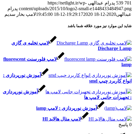
5
پدرام عبدالهی
https://netlight.ir/wp-
content/uploads/2015/10/logo2-small-e14484334849
پدرام
ی
2020-12-18 19:29:17
2020-12-18 19:45:00
لامپ بخار سدیم
ن موارد نیز مورد علاقه شما باشد
لامپ تخلیه ی گازی
Discharge
لامپ فلورسنت fluorescent
آموزش نورپردازی :
اربرد چیپ smd
آموزش نورپردازی
زات جانبی لامپ ها
آموزش نورپردازی : لامپ lamp
لامپ متال هالاید HI