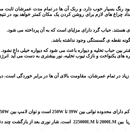
ود رنگ بسیار خوب دارد. و رنک آن ها در تمام مدت عمرشان ثابت می 
تعداد چراغ های لازم برای روشن کردن یک مکان کمتر خواهد بود در نتی
ای هستند. حباب گرد دارای مزایای است که به آن پرداخته می شود.
گونه نقطه ی گسستگی وجود نداشته باشد.
تر بین حباب تخلیه و دیواره باعث می شود که دیواره خیلی داغ نشود. ب
یواره های یکنواخت و نازک تیوب تخلیه، نور بیشتری به دست می آید انر
نور زیاد در تمام عمرشان، مقاومت بالای آن ها در برابر خوردگی است. د
ن کم دارای محدوده توانی بین
39W
تا
250W
است و توان لامپ بین
250W
یا بین
2000LM
تا
225000LM
است. شار نوری بعد از بازگشت چند دق