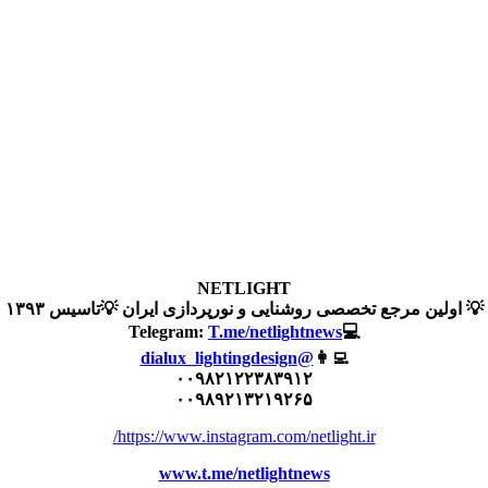
NETLIGHT
💡 اولین مرجع تخصصی روشنایی و نورپردازی ایران 💡تاسیس ۱۳۹۳
T.me/netlightnews
💻Telegram:
@dialux_lightingdesign
👩‍💻
۰۰۹۸۲۱۲۲۳۸۳۹۱۲
۰۰۹۸۹۲۱۳۲۱۹۲۶۵
https://www.instagram.com/netlight.ir/
www.t.me/netlightnews