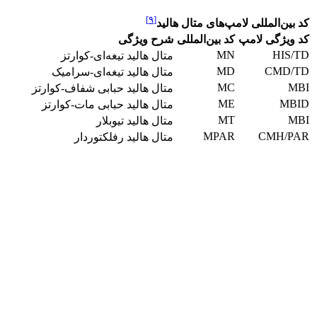
[۹]
کد بین‌المللی لامپ‌های متال هالید
کد ویژگی لامپ
کد بین‌المللی
شرح ویژگی
MN
HIS/TD
متال هالید تیغه‌ای-کوارتز
MD
CMD/TD
متال هالید تیغه‌ای-سرامیک
MC
MBI
متال هالید حبابی شفاف-کوارتز
ME
MBID
متال هالید حبابی مات-کوارتز
MT
MBI
متال هالید تیوبلار
MPAR
CMH/PAR
متال هالید رفلکتوردار