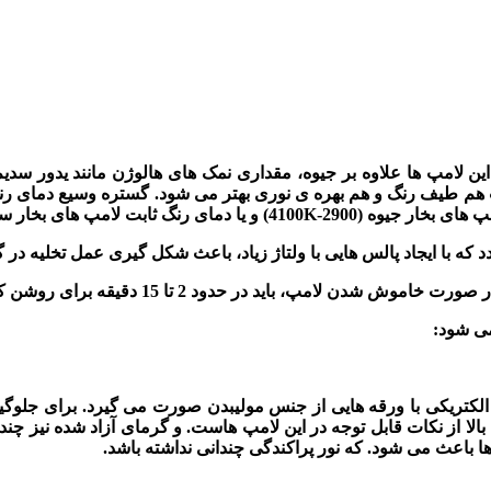
ن لامپ ها علاوه بر جیوه، مقداری نمک های هالوژن مانند یدور سدیم، 
 هم طیف رنگ و هم بهره ی نوری بهتر می شود. گستره وسیع دمای ر
مپ های بخار جیوه
(2900-4100K)
و یا دمای رنگ ثابت لامپ های بخار س
دد که با ایجاد پالس هایی با ولتاژ زیاد، باعث شکل گیری عمل تخلیه در
ا 15 دقیقه برای روشن کردن مجدد لامپ صبر نمود تا لامپ خنک شود.
می شود:
لکتریکی با ورقه هایی از جنس مولیبدن صورت می گیرد. برای جلوگیری
الا از نکات قابل توجه در این لامپ هاست. و گرمای آزاد شده نیز چند
ا باعث می شود. که نور پراکندگی چندانی نداشته باشد.