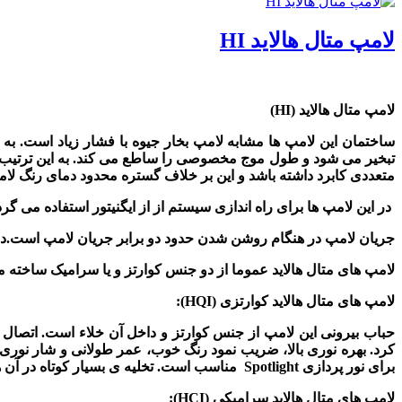
لامپ متال هالاید HI
لامپ متال هالاید
(HI)
ساختمان این لامپ ها مشابه لامپ بخار جیوه با فشار زیاد است. به ای
تبخیر می شود و طول موج مخصوصی را ساطع می کند. به این ترتیب
متعددی کابرد داشته باشد و این بر خلاف گستره محدود دمای رنگ لا
در این لامپ ها برای راه اندازی سیستم از از ایگنیتور استفاده می گر
جریان لامپ در هنگام روشن شدن حدود دو برابر جریان لامپ است.در صورت خاموش شدن لامپ، باید در حدود 2 ت
لامپ های متال هالاید عموما از دو جنس کوارتز و یا سرامیک ساخته 
لامپ های متال هالاید کوارتزی
(HQI)
:
حباب بیرونی این لامپ از جنس کوارتز و داخل آن خلاء است. اتصال ا
کرد. بهره نوری بالا، ضریب نمود رنگ خوب، عمر طولانی و شار نوری ب
برای نور پردازی
Spotlight
مناسب است. تخلیه ی بسیار کوتاه در آن ه
لامپ های متال هالاید سرامیکی
(HCI)
: