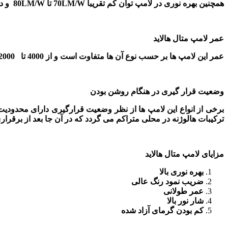
همچنین بهره نوری در لامپ توان کم تقریبا
70LM/W
تا
80LM/W
و در
عمر لامپ متال هالاید
عمر این لامپ ها بر حسب نوع آن ها متفاوت است و از
4000
تا
2000
وضعیت قرار گیری در هنگام روشن بودن
برخی از انواع این لامپ ها از نظر وضعیت قرارگیری دارای محدودیت
ترکیبات هالوژنه در محلی متراکم می گردد که در آن جا بعد از برقر
مزایای لامپ متال هالاید
بهره نوری بالا
ضریب نمود رنگ عالی
عمر طولانی
شار نور بالا
کم بودن گرمای آزاد شده