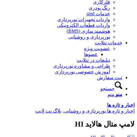
فلزکاری
رنگ پودری
خدمات smd
واردات تجهیزات نورپردازی
واردات قطعات الکترونیکی
هوشمند سازی (BMS)
نورپردازی و روشنایی
خدمات نتلایت
عضویت ویژه
عضوها
تبلیغات در نتلایت
طراحی و مشاوره نورپردازی
آموزش خصوصی نورپردازی
ثبت سفارش
جستجو
منو
منو
اخبار و تازه ها
اخبار و تازه ها نورپردازی و روشنایی
,
بلاگ نت لایت
لامپ متال هالاید HI