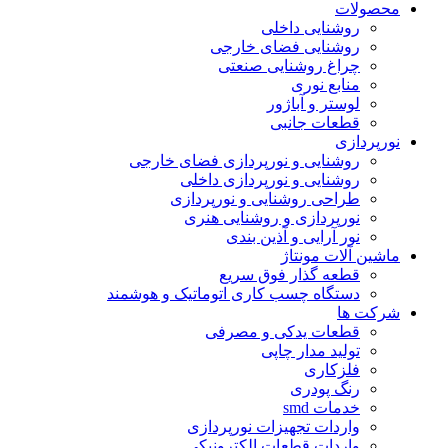
محصولات
روشنایی داخلی
روشنایی فضای خارجی
چراغ روشنایی صنعتی
منابع نوری
لوستر و آباژور
قطعات جانبی
نورپردازی
روشنایی و نورپردازی فضای خارجی
روشنایی و نورپردازی داخلی
طراحی روشنایی و نورپردازی
نورپردازی و روشنایی هنری
نور آرایی و آذین بندی
ماشین آلات مونتاژ
قطعه گذار فوق سریع
دستگاه چسب کاری اتوماتیک و هوشمند
شرکت ها
قطعات یدکی و مصرفی
تولید مدار چاپی
فلزکاری
رنگ پودری
خدمات smd
واردات تجهیزات نورپردازی
واردات قطعات الکترونیکی