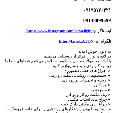
۰۹۱۹۵۱۲۰۳۲۱
09148099699
اینستاگرام:
https://www.instagram.com/laton.light/
تلگرام:
https://t.me/LATON_ir
به لاتون خوش آمدید
در لاتون، نور را فراتر از روشنایی می‌بینیم.
با ارائه محصولات مدرن و باکیفیت، تلاش می‌کنیم فضاهای شما را
زیباتر، کاربردی‌تر و چشم‌نوازتر کنیم.
🔹 چراغ های خطی دیفیوزری
🔹 سیستم‌های روشنایی مگنتی و ریلی
🔹 ریسه و تجهیزات نورپردازی
🔹 پرژکتور
🔹منبع تغذیه
🔹ریل مگنت روکار و تو کار
🔹چراغ های اسپات مگنتی
🔹چراغ ریلی مگنتی دارک لایت
ما اینجاییم تا بهترین راهکارهای روشنایی را برای خانه، فروشگاه،