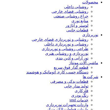
محصولات
روشنایی داخلی
روشنایی فضای خارجی
چراغ روشنایی صنعتی
منابع نوری
لوستر و آباژور
قطعات جانبی
نورپردازی
روشنایی و نورپردازی فضای خارجی
روشنایی و نورپردازی داخلی
طراحی روشنایی و نورپردازی
نورپردازی و روشنایی هنری
نور آرایی و آذین بندی
ماشین آلات مونتاژ
قطعه گذار فوق سریع
دستگاه چسب کاری اتوماتیک و هوشمند
شرکت ها
قطعات یدکی و مصرفی
تولید مدار چاپی
فلزکاری
رنگ پودری
خدمات smd
واردات تجهیزات نورپردازی
واردات قطعات الکترونیکی