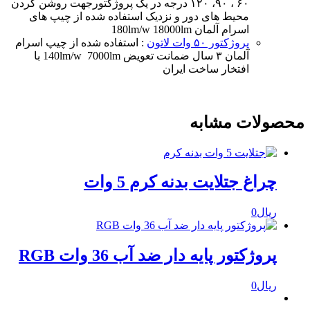
۶۰ ، ۹۰، ۱۲۰ درجه در یک پروژکتورجهت روشن کردن
محیط های دور و نزدیک استفاده شده از چیپ های
اسرام آلمان 180lm/w 18000lm
پروژکتور ۵۰ وات لاتون
: استفاده شده از چیپ اسرام
آلمان ۳ سال ضمانت تعویض 140lm/w 7000lm با
افتخار ساخت ایران
محصولات مشابه
چراغ جتلایت بدنه کرم 5 وات
ریال
0
پروژکتور پایه دار ضد آب 36 وات RGB
ریال
0