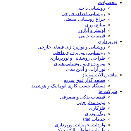
محصولات
روشنایی داخلی
روشنایی فضای خارجی
چراغ روشنایی صنعتی
منابع نوری
لوستر و آباژور
قطعات جانبی
نورپردازی
روشنایی و نورپردازی فضای خارجی
روشنایی و نورپردازی داخلی
طراحی روشنایی و نورپردازی
نورپردازی و روشنایی هنری
نور آرایی و آذین بندی
ماشین آلات مونتاژ
قطعه گذار فوق سریع
دستگاه چسب کاری اتوماتیک و هوشمند
شرکت ها
قطعات یدکی و مصرفی
تولید مدار چاپی
فلزکاری
رنگ پودری
خدمات smd
واردات تجهیزات نورپردازی
واردات قطعات الکترونیکی