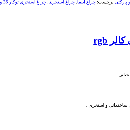
 پارکتی
برچسب:
چراغ آبنما
,
چراغ استخری
,
چراغ استخری توکار 36 وات مولتی کالر rgb
مختلف
ی ساختمانی و استخری .