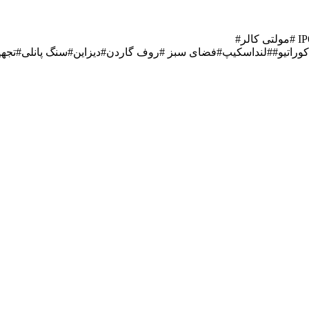
#پروژکتور_led #تجهیزات استخر#چراغ روکار#سونا#جکوزیIP68# #مولتی کالر#