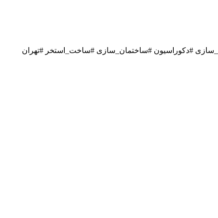
ه_سازی #دکوراسیون #ساختمان_سازی #ساخت_استخر #تهران