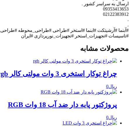
ارسال به سراسر کشور .
09353413653
02122383912
.
.
#آبنما #آرشیتکت #ابنما #استخر #طراحی #طراحی_محوطه #طراحی
#تاسیسات #تجهیزات_استخر #تجهیزات_نورپردازی #ایران
محصولات مشابه
چراغ توکار استخری 3 وات مولتی کالر rgb
ریال
0
پروژکتور پایه دار ضد آب 18 وات RGB
ریال
0