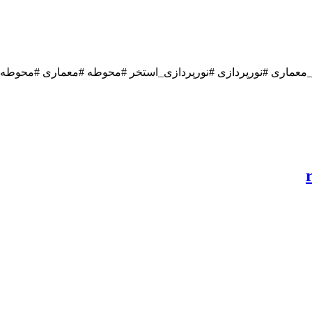
_معماری #نورپردازی #نورپردازی_استخر #محوطه #معماری #محوط