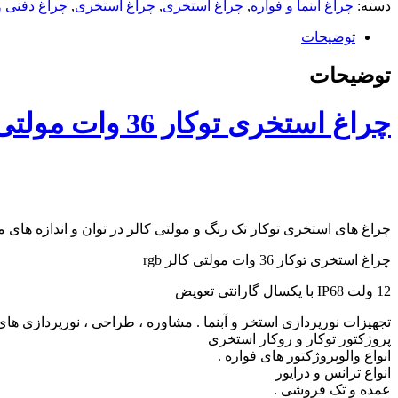
توکار
دسته:
چراغ آبنما و فواره
,
چراغ استخری
,
چراغ استخری
,
چراغ دفنی و
36
وات
توضیحات
مولتی
کالر
توضیحات
rgb
عدد
چراغ استخری توکار 36 وات مولتی کالر rgb
چراغ های استخری توکار تک رنگ و مولتی کالر در توان و اندازه های 
چراغ استخری توکار 36 وات مولتی کالر rgb
12 ولت IP68 با یکسال گارانتی تعویض
تجهیزات نورپردازی استخر و آبنما . مشاوره ، طراحی ، نورپردازی ها
پروژکتور توکار و روکار استخری
انواع والوپروژکتور های فواره .
انواع ترانس و درایور
عمده و تک فروشی .