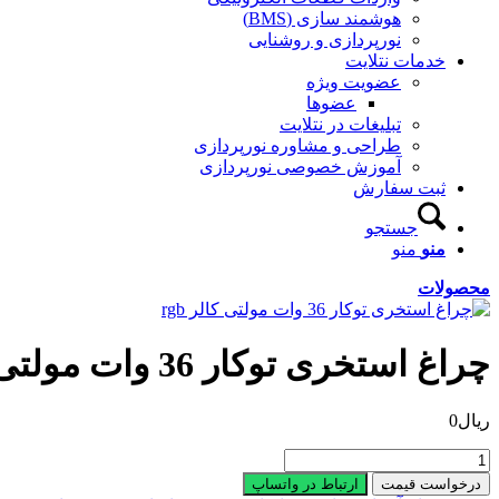
هوشمند سازی (BMS)
نورپردازی و روشنایی
خدمات نتلایت
عضویت ویژه
عضوها
تبلیغات در نتلایت
طراحی و مشاوره نورپردازی
آموزش خصوصی نورپردازی
ثبت سفارش
جستجو
منو
منو
محصولات
چراغ استخری توکار 36 وات مولتی کالر rgb
ریال
0
چراغ
استخری
درخواست قیمت
ارتباط در واتساپ