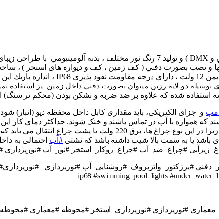
قابليت اتصال به انواع درايور مولتي كالر ( معمولي ، موزيكال ، كنترلي و DMX ) و توليد 7 
تمانها و نصب بصورت دفني ( كف زمين ، کف و دیواره های استخر ) ، سا
بوسيله پايه گردان دیواری ، قاب روکار و قاب ت
بوسيله دو لايه رزين ميتوان بصورت دفني داخل زمين نيز استفاده نمو
 استفاده شده كه علاوه بر ضد ضربه و نشكن بودن (محكم تر سنگ) احت
امپ
و اجزای الکتریکی، باید مقداری کابل داخل محفظه دپو (انبار) شود 
ع چراغ ها، برق 220 ولت تا پشت چراغ انتقال می یابد که خطر برق گرفتگی ایجاد می کند. منبع تغدیه یا
ودی باشد یا به سمت بالا شیب داشته باشد که نشتی
#آب
احتمالی به داخل
چراغ_زیرآبی #چراغ_ضد_آب #چراغ_روکار_استخر #نور_آب #نورپردازی #رو
_دفنی #پرژکتور_واترپروف #روشنایی_آب #نورپردازی_ #نورپردازی#
_معماری #نورپردازی #نورپردازی_استخر #محوطه #معماری #محوط