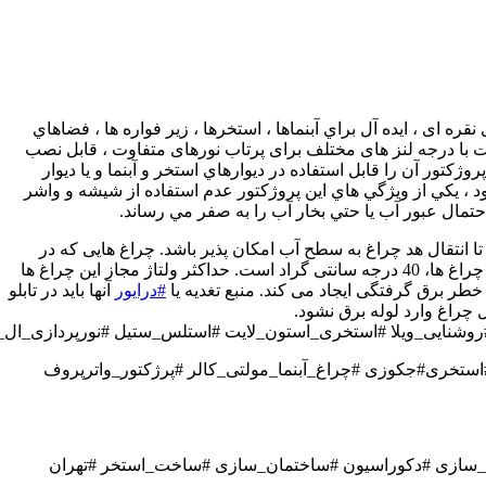
رنگ نور مختلف ، بدنه آلومينيومي با طراحی زیبای نقره ای ، ايده آل براي آبنماها ، استخرها ، زير فواره ها ، فضاهاي
خت با درجه لنز های مختلف برای پرتاب نورهای متفاوت ، قابل نصب
وکار با پايه فنر ، ولتاژ ایمن 12 ولت ، دارای درجه مقاومت نفوذ پذیری IP68 ، اندازه باريك اين پروژكتور آن را قابل استفاده در ديوارهاي استخر و آبنما و یا ديوار
د ، يكي از ويژگي هاي اين پروژكتور عدم استفاده از شيشه و واشر
مال عبور آب يا حتي بخار آب را به صفر مي رساند.
تا انتقال هد چراغ به سطح آب امکان پذیر باشد. چراغ هایی که در
کار می شوند حداقل ۱۰ سانتی متر باید از لبه پایین تر باشند که همواره با آب در تماس باشند و خنک شوند. حداکثر دمای کار این چراغ ها، 40 درجه سانتی گراد است. حداکثر ولتاژ مجاز این چراغ ها
#درایور
آنها باید در تابلو
 چراغ وارد لوله برق نشود.
شنایی_ویلا #استخری_استون_لایت #استلس_ستيل #نورپردازی_ال_ای_دی #ن
استخری#جکوزی #چراغ_آبنما_مولتی_کالر #پرژکتور_واترپروف
ه_سازی #دکوراسیون #ساختمان_سازی #ساخت_استخر #تهران