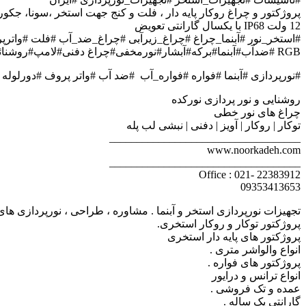
پروژکتور و چراغ روکار پایه دار ، فلت و کنج جهت استخر ،سونا، جکوری
12 ولت IP68 با یکسال گارانتی تعویض
#استخر_نور #آبنما_چراغ #چراغ_زیرآبی #چراغ_ضد_آب #فلت #واترپ
RGB #ضدآب#آبنما#برکه#آبشار#نورمخفی#چراغ دفنی#لامپ#روشنائی#دکوراسیون#سنگ نورانی#فلاش#دیمر#فلاشر#آمپلی فایر#درایور#دکوراتیو##لنداسکیپ#فضای سبز #روف گاردن#دیزاین#سنگ پانلی#تجهیزات جکوزی#فیبرنوری##لاله زارنو#
#نورپردازی #آبنما #فواره #فواره_آب #ضد آب #واتر پروف #دورلوله #لاله زار#آبشار
روشنايى و نور پردازى نورکده
چراغ هاى نور خطى
توكار | روكار | آويز | دفنى | نبشى لب پله
___________________________________
www.noorkadeh.com
___________________________________
Office : 021- 22383912
09353413653
تجهیزات نورپردازی استخر و آبنما . مشاوره ، طراحی ، نورپردازی ها
پروژکتور توکار و روکار استخری.
پروژکتور های پایه دار استخری
انواع والواشر متری .
پروژکتور های فواره .
انواع ترانس و درایور
عمده و تک فروشی .
گارانتی یک ساله .