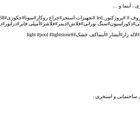
 ، آبنما و …
روف #
 #آبنماکف خشک##light #pool #lightstone
ی ساختمانی و استخری .