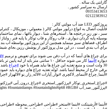
گارانتی یک ساله .
ارسال به سراسر کشور .
09353413653
02122383912
پروژكتور LED ضد آب مولتي كالر :
سبز ، نور زير درختچه ها ، استخرهای شنا ، دیوار باغها ، نمای ساخ
اطراف فضاهاي سبز مينمايد همچنين از اين پروژكتور بواسطه آب بندي 
براي آب بندي است ، در اين مدل پروژكتور از پوشش رزين بجاي شيشه
برای چراغ های آبنما که در آب دفن می شوند برای تعویض و ترمیم
#ل
دیواره
#آبنما
30 ولت است و منبع تغذیه این چراغ ها نباید همراه با خود
#چراغ
باشد زیرا در این نو
برقی خارج از محیط آبنما باشد. لوله تغذیه چراغ های دیواره باید عم
#آبنما_چراغ #آبنمای_لاکچری #نوار_آپارات #لاله_زار_نو #لالهزار #
#چراغ_استخری_توکار #پرژکتور_استخری #چراغ_درون_آبی #پرژکتور
#پرژکتور_ضد_آب #ip68 #swimming_pool_lights #under_water_lights #fountainliamps #fountainlights#ip68 #RGB
#آبنما #آرشیتکت #ابنما #استخر #طراحی #طراحی_محوطه #طراحی
#تاسیسات #تجهیزات_استخر #تجهیزات_نورپردازی #ایران