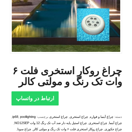
چراغ روکار استخری فلت ۶
وات تک رنگ و مولتی کالر
ارتباط در واتساپ
دسته:
چراغ آبنما و فواره
,
چراغ استخری
,
چراغ استخری
برچسب:
poollighting
,
ip68
,
چراغ آبنما
,
چراغ استخری
,
چراغ استیل پایه دار ضد آب تک رنگ 12 وات NO12SEP
,
چراغ جکوزی
,
چراغ روکار استخری فلت ۶ وات تک رنگ و مولتی کالر
,
چراغ سونا
,