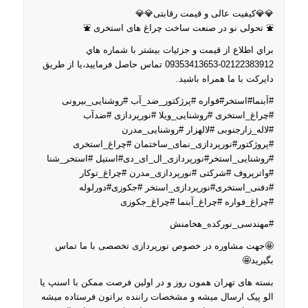
💎💎کیفیت عالی و قیمت رقابتی💎💎
⛲️ تحولی نو در صنعت ساخت چراغ های استخری ⛲️
براي اطلاع از قيمت و جزئيات بيشتر با شماره هاي
02122383912-09353413653 تماس حاصل فرماييد،يا از طريق
دايركت با ما همراه باشيد.
#آبنما#استخر#فواره #پرژکتور_ضد_آب #روشنایی_بیرونی
#چراغ_استخری #روشنایی_ویلا #نورپردازی #ضدآب
#لاله_زارجنوبی #لالهزار #روشنایی_مدرن
#پروژکتور#نورپردازی_نمای_ساختمان #چراغ_استخری
#روشنایی_استخر#نورپردازی_ال_ای_دی#استیل #استخر_شنا
#واترپروف #شرکتی #نورپردازی_مدرن #چراغ_توکار
#دفنی_استخری#نورپردازی_استخر #جکوزی#دورلوله
#چراغ_فواره #چراغ_آبنما #چراغ_جکوزی
#مهندسی_نورکده_هخامنش
🤩جهت مشاوره در خصوص نورپردازی تخصصی با ما تماس
بگیرید🤩
بسته های تهران همون روز و در اولین فرصت ممکن با اسنپ یا
الو پیک ارسال میشه و مشخصات راننده براتون فرستاده میشه