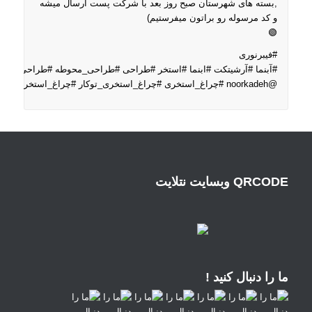
,بسته های شهرستان صبح روز بعد با شرکت پست ارسال میشه
و کد مرسوله رو براتون میفرستیم)
🟢
#فیبرنوری
#آبنما
#آرشیتکت
#ابنما
#استخر
#طراحی
#طراحی_محوطه
#طراحی_معما
@noorkadeh
#چراغ_استخری
#چراغ_استخری_توکار
#چراغ_استخر_rgb
#
QRCODE وبسایت نتلایت
ما را دنبال کنید !