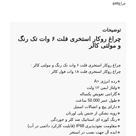
چراغip68
توضیحات
چراغ روکار استخری فلت ۶ وات تک رنگ
و مولتی کالر
چراغ روکار استخری فلت ۶ وات تک رنگ و مولتی کالر :
چراغ روکار استخری فلت ۱۸ وات فول کالر :
🔹رده انرژی +A
🔹ولتاژ ایمن ۱۲ ولت
🔹گارانتی تعویض یکساله
🔹طول عمر 50.000 ساعت
🔹دارای پیچ و اتصالات استیل
🔹رویه نشکن از جنس پلی اورتان
🔹رنگ کوره ای استاتیک ضد کلر و خوردگی
🔹مقاومت نفوذپذیری IP68 (قابلیت کارکرد دائمی در آب)
🔹ایده آل جهت نصب در استخر